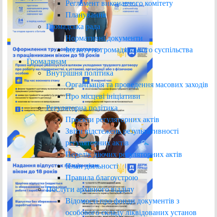
Регламент виконавчого комітету
Планування
Громадська рада
Нормативні документи
Інститути громадянського суспільства
Громадянам
Внутрішня політика
Організація та проведення масових заходів
Про місцеві ініціативи
Регуляторна політика
Проєкти регуляторних актів
Звіти відстежень результативності
регуляторних актів
Перелік діючих регуляторних актів
План діяльності
Правила благоустрою
Послуги архівного відділу
Відомості про фонди документів з
особового складу ліквідованих установ