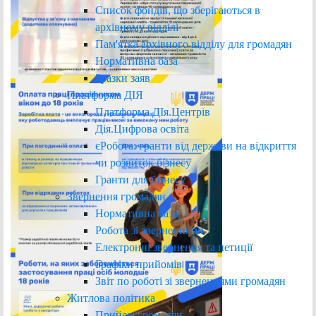
Список фондів, що зберігаються в
архівному відділі
Пам'ятка архівного відділу для громадян
Нормативна база
Зразки заяв
Платформа ДІЯ
Платформа ДІя.Центрів
Дія.Цифрова освіта
єРобота: гранти від держави на відкриття
чи розвиток бізнесу
Гранти для бізнесу
Звернення громадян
Нормативна база
Робота зі зверненнями
Електронні звернення та петиції
Графіки прийомів
Звіт по роботі зі зверненнями громадян
Житлова політика
Прийом громадян