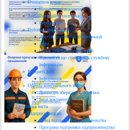
Очищення влади
Нормативні документи
Антикорупційна політика
Інформація
Публічна інформація
Доступ до публічної інформації
Звіти
Облік публічної інформації
Відомості, що становлять службову
інформацію
Відкриті дані
Інформація
Оренда комунального майна
Договори зберігання, позички
Інші документи
Економіка міста
Підприємництво
Фонд підтримки підприємництва
Програма підтримки підприємництва