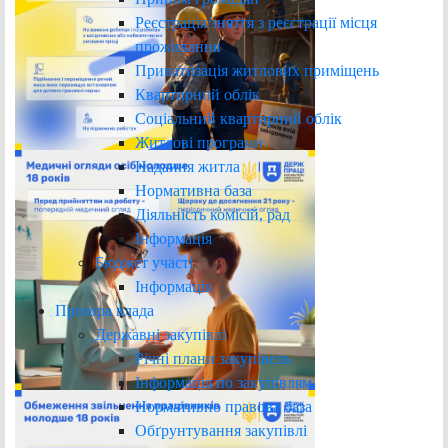
Реєстрація/зняття з реєстрації місця
проживання
Приватизація житлових приміщень
Квартирний облік
Соціальний квартирний облік
Житлові програми
Надання житла
Нормативна база
Діяльність комісій, рад
Інформація
Бюджет участі
Інформація
Прозора влада
Державні закупівлі
Річні плани закупівель
Інформація по закупівлям
Нормативно правова база
Обґрунтування закупівлі