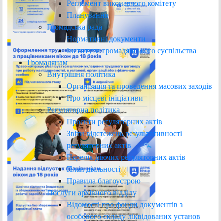
Регламент виконавчого комітету
Планування
Громадська рада
Нормативні документи
Інститути громадянського суспільства
Громадянам
Внутрішня політика
Організація та проведення масових заходів
Про місцеві ініціативи
Регуляторна політика
Проєкти регуляторних актів
Звіти відстежень результативності
регуляторних актів
Перелік діючих регуляторних актів
План діяльності
Правила благоустрою
Послуги архівного відділу
Відомості про фонди документів з
особового складу ліквідованих установ