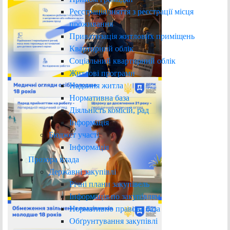
Реєстрація/зняття з реєстрації місця
проживання
Приватизація житлових приміщень
Квартирний облік
Соціальний квартирний облік
Житлові програми
Надання житла
Нормативна база
Діяльність комісій, рад
Інформація
Бюджет участі
Інформація
Прозора влада
Державні закупівлі
Річні плани закупівель
Інформація по закупівлям
Нормативно правова база
Обґрунтування закупівлі