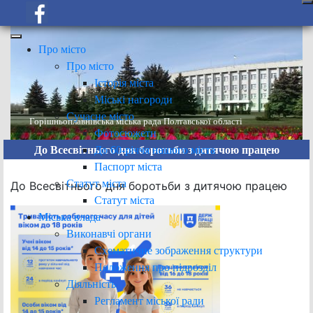
Про місто
Про місто
Історія міста
Міські нагороди
Сучасне місто
Горішньоплавнівська міська рада Полтавської області
Фотосюжети
До 60-річчя нашого міста
До Всесвітнього дня боротьби з дитячою працею
Паспорт міста
Статут міста
До Всесвітнього дня боротьби з дитячою працею
Статут міста
Міська влада
Виконавчі органи
Схематичне зображення структури
Положення про підрозділ
Діяльність
Регламент міської ради