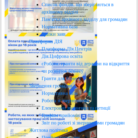
Список фондів, що зберігаються в
архівному відділі
Пам'ятка архівного відділу для громадян
Нормативна база
Зразки заяв
Платформа ДІЯ
Платформа ДІя.Центрів
Дія.Цифрова освіта
єРобота: гранти від держави на відкриття
чи розвиток бізнесу
Гранти для бізнесу
Звернення громадян
Нормативна база
Робота зі зверненнями
Електронні звернення та петиції
Графіки прийомів
Звіт по роботі зі зверненнями громадян
Житлова політика
Прийом громадян