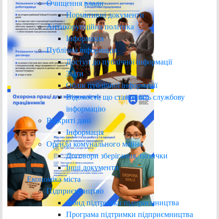
Очищення влади
Нормативні документи
Антикорупційна політика
Інформація
Публічна інформація
Доступ до публічної інформації
Звіти
Облік публічної інформації
Відомості, що становлять службову
інформацію
Відкриті дані
Інформація
Оренда комунального майна
Договори зберігання, позички
Інші документи
Економіка міста
Підприємництво
Фонд підтримки підприємництва
Програма підтримки підприємництва