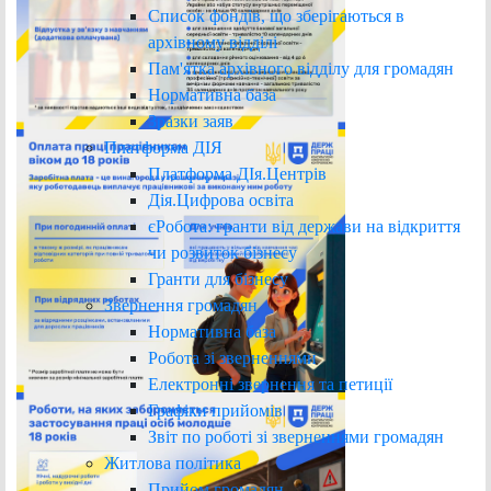
Список фондів, що зберігаються в
архівному відділі
Пам'ятка архівного відділу для громадян
Нормативна база
Зразки заяв
Платформа ДІЯ
Платформа ДІя.Центрів
Дія.Цифрова освіта
єРобота: гранти від держави на відкриття
чи розвиток бізнесу
Гранти для бізнесу
Звернення громадян
Нормативна база
Робота зі зверненнями
Електронні звернення та петиції
Графіки прийомів
Звіт по роботі зі зверненнями громадян
Житлова політика
Прийом громадян