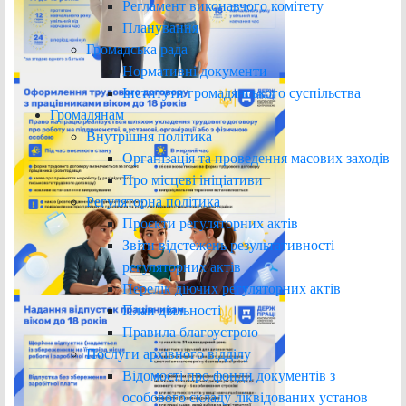
Регламент виконавчого комітету
Планування
Громадська рада
Нормативні документи
Інститути громадянського суспільства
Громадянам
Внутрішня політика
Організація та проведення масових заходів
Про місцеві ініціативи
Регуляторна політика
Проєкти регуляторних актів
Звіти відстежень результативності
регуляторних актів
Перелік діючих регуляторних актів
План діяльності
Правила благоустрою
Послуги архівного відділу
Відомості про фонди документів з
особового складу ліквідованих установ