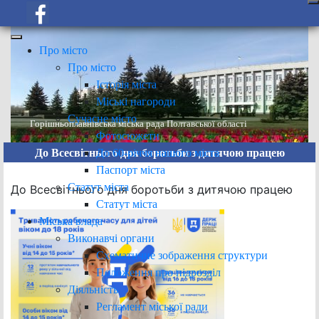
Про місто
Про місто
Історія міста
Міські нагороди
Сучасне місто
Горішньоплавнівська міська рада Полтавської області
Фотосюжети
До 60-річчя нашого міста
До Всесвітнього дня боротьби з дитячою працею
Паспорт міста
Статут міста
До Всесвітнього дня боротьби з дитячою працею
Статут міста
Міська влада
Виконавчі органи
Схематичне зображення структури
Положення про підрозділ
Діяльність
Регламент міської ради