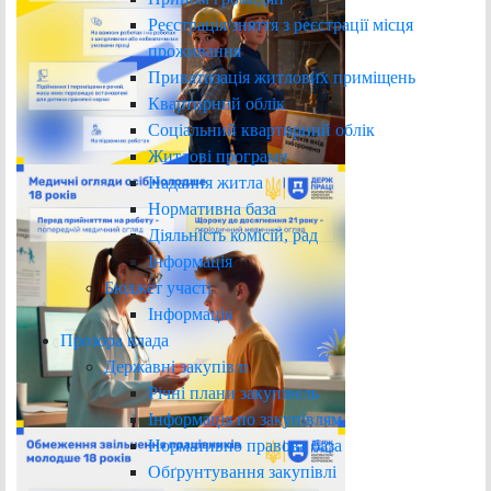
Реєстрація/зняття з реєстрації місця
проживання
Приватизація житлових приміщень
Квартирний облік
Соціальний квартирний облік
Житлові програми
Надання житла
Нормативна база
Діяльність комісій, рад
Інформація
Бюджет участі
Інформація
Прозора влада
Державні закупівлі
Річні плани закупівель
Інформація по закупівлям
Нормативно правова база
Обґрунтування закупівлі