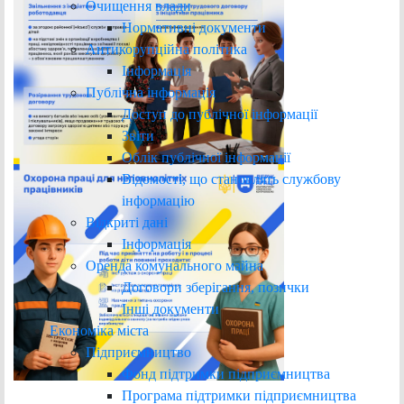
Очищення влади
Нормативні документи
Антикорупційна політика
Інформація
Публічна інформація
Доступ до публічної інформації
Звіти
Облік публічної інформації
Відомості, що становлять службову
інформацію
Відкриті дані
Інформація
Оренда комунального майна
Договори зберігання, позички
Інші документи
Економіка міста
Підприємництво
Фонд підтримки підприємництва
Програма підтримки підприємництва