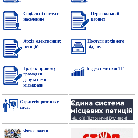
Соціальні послуги
Персональний
населенню
кабінет
Архів електронних
Послуги архівного
петицій
відділу
Графік прийому
Бюджет міської ТГ
громадян
депутатами
міськради
Стратегія розвитку
міста
Фотосюжети