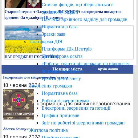
Список фондів, що зберігаються в
архівному відділі
Старший сержант Олександра ЛІСКУНОВА нагороджена посмертно
орденом «За мужність» ІІІ ступеня
Пам'ятка архівного відділу для громадян
Нормативна база
Зразки заяв
Платформа ДІЯ
Платформа ДІя.Центрів
Дія.Цифрова освіта
НАГОРОДЖЕНІ ПОСМЕРТНО
єРобота: гранти від держави на відкриття
Новини міста
Архів новин
чи розвиток бізнесу
Інформація для військовозобов'язаних
Гранти для бізнесу
18 червня 2024
Звернення громадян
Нормативна база
Робота зі зверненнями
Інформація для військовозобов'язаних
Електронні звернення та петиції
Графіки прийомів
Звіт по роботі зі зверненнями громадян
Абетка безпеки
Житлова політика
19 серпня 2022
Прийом громадян