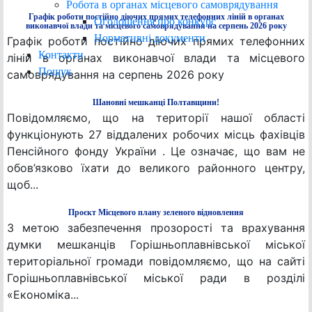
Робота в органах місцевого самоврядування
Графік роботи постійно діючих прямих телефонних ліній в органах
Оголошення про конкурс
виконавчої влади та місцевого самоврядування на серпень 2026 року
Нормативні документи
Графік роботи постійно діючих прямих телефонних
Контакти
ліній в органах виконавчої влади та місцевого
Пошук
самоврядування на серпень 2026 року
Шановні мешканці Полтавщини!
Повідомляємо, що на території нашої області
функціонують 27 віддалених робочих місць фахівців
Пенсійного фонду України . Це означає, що вам не
обов’язково їхати до великого районного центру,
щоб...
Проєкт Місцевого плану зеленого відновлення
З метою забезпечення прозорості та врахування
думки мешканців Горішньоплавнівської міської
територіальної громади повідомляємо, що на сайті
Горішньоплавнівської міської ради в розділі
«Економіка...