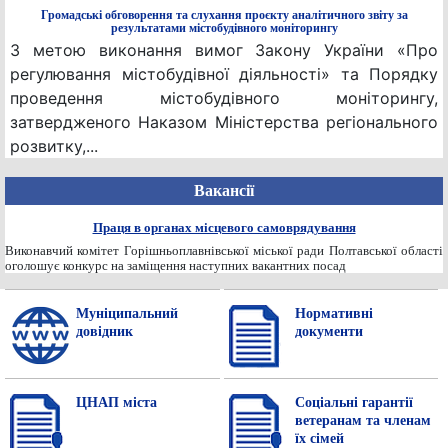
Громадські обговорення та слухання проєкту аналітичного звіту за
результатами містобудівного моніторингу
З метою виконання вимог Закону України «Про
регулювання містобудівної діяльності» та Порядку
проведення містобудівного моніторингу,
затвердженого Наказом Міністерства регіонального
розвитку,...
Вакансії
Праця в органах місцевого самоврядування
Виконавчий комітет Горішньоплавнівської міської ради Полтавської області
оголошує конкурс на заміщення наступних вакантних посад
Муніципальний
Нормативнi
довідник
документи
ЦНАП міста
Соціальні гарантії
ветеранам та членам
їх сімей