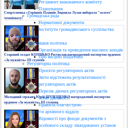
Регламент виконавчого комітету
Планування
Спортсменка з Горішніх Плавнів Людмила Лузан виборола "золото"
Громадська рада
чемпіонату!
Нормативні документи
Інститути громадянського суспільства
Громадянам
Внутрішня політика
Організація та проведення масових заходів
Старший солдат КОЛІНЬКО Ростислав нагороджений посмертно орденом
Про місцеві ініціативи
«За мужність» ІІІ ступеня
Регуляторна політика
Проєкти регуляторних актів
Звіти відстежень результативності
регуляторних актів
Перелік діючих регуляторних актів
Молодший сержант Юрій ШУЛЕЩЕНКО нагороджений посмертно
План діяльності
орденом «За мужність» ІІІ ступеня
Правила благоустрою
Послуги архівного відділу
Відомості про фонди документів з
особового складу ліквідованих установ