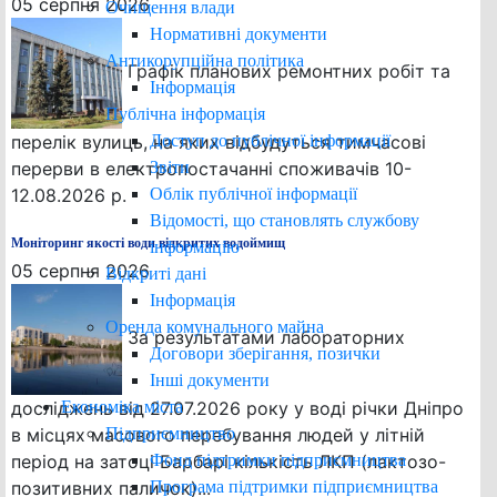
05 серпня 2026
Очищення влади
Нормативні документи
Антикорупційна політика
Графік планових ремонтних робіт та
Інформація
Публічна інформація
Доступ до публічної інформації
перелік вулиць, на яких відбудуться тимчасові
Звіти
перерви в електропостачанні споживачів 10-
Облік публічної інформації
12.08.2026 р.
Відомості, що становлять службову
Моніторинг якості води відкритих водоймищ
інформацію
05 серпня 2026
Відкриті дані
Інформація
Оренда комунального майна
За результатами лабораторних
Договори зберігання, позички
Інші документи
Економіка міста
досліджень від 27.07.2026 року у воді річки Дніпро
Підприємництво
в місцях масового перебування людей у літній
Фонд підтримки підприємництва
період на затоці Барбарі кількість ЛКП (лактозо-
Програма підтримки підприємництва
позитивних паличок)...