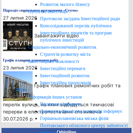
Розвиток малого бізнесу
Підрозділ спеціального призначення «Стугна»
Публічні інвестиції
27 липня 2026
Протоколи засідань Інвестиційної ради
Консолідований перелік публічних
інвестиційних проектів та програм
Завантажити відео
публічних інвестицій
Соціально-економічний розвиток
Стратегія розвитку міста
Графік планових ремонтних робіт
Інвестиційні можливості
23 липня 2026
Інвестиційні переваги
Інвестиційний розвиток
Інвестиційна пропозиція
Графік планових ремонтних робіт та
Різне
Інформація інших установ
перелік вулиць, на яких відбудуться тимчасові
Податкова інформує
перерви в електропостачанні споживачів
Державна фінансова інспекція інформує
30.07.2026 р.
Горішньоплавнівська міська філія
Полтавського обласного центру зайнятості
Офіційно
інформує