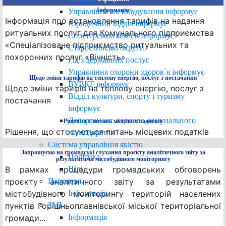
Управління містобудування інформує
Інформація
Інформація про встановлення тарифів на надання
Юридичний відділ інформує
ритуальних послуг для Комунального підприємства
Спостережна комісія інформує
«Спеціалізоване підприємство ритуальних та
Старостинські округи
похоронних послуг «Вічність»
Гід з державних послуг
Управління охорони здоров`я інформує
Щодо зміни тарифів на теплову енергію, послуг з постачання
ВУВКГ інформує
Щодо зміни тарифів на теплову енергію, послуг з
Відділ культури, спорту і туризму
постачання
інформує
Департамент житлово-комунального
Рішення з питань місцевих податків
Рішення, що стосуються питань місцевих податків
господарства
Система управління якістю
Запрошуємо на громадські слухання проєкту аналітичного звіту за
Політика
результатами містобудівного моніторингу
Цілі
В рамках процедури громадських обговорень
Партнери
проєкту аналітичного звіту за результатами
Інформація
містобудівного моніторингу територій населених
ЗМІ
пунктів Горішньоплавнівської міської територіальної
Інформація
громади...