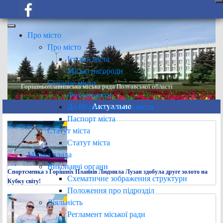
Про місто
Про місто
Історія міста
Міські нагороди
Сучасне місто
Горішньоплавнівська міська рада Полтавської області
Фотосюжети
Актуально
До 60-річчя нашого міста
Паспорт міста
Статут міста
Статут міста
Міська влада
Виконавчі органи
Спортсменка з Горішніх Плавнів Людмила Лузан здобула друге золото на
Схематичне зображення структури
Кубку світу!
Положення про підрозділ
Діяльність
Регламент міської ради