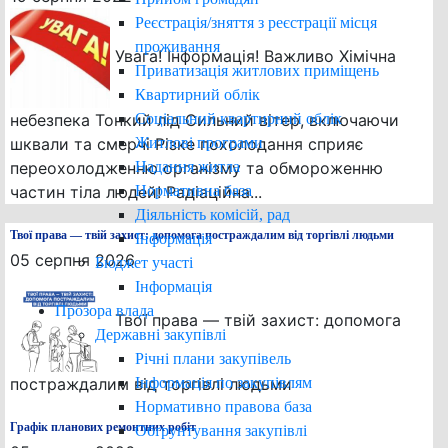
Реєстрація/зняття з реєстрації місця
проживання
Увага! Інформація! Важливо Хімічна
Приватизація житлових приміщень
Квартирний облік
Соціальний квартирний облік
небезпека Тонкий лід Сильний вітер, включаючи
Житлові програми
шквали та смерчі Різке похолодання сприяє
Надання житла
переохолодженню організму та обмороженню
Нормативна база
частин тіла людей! Радіаційна...
Діяльність комісій, рад
Твої права — твій захист: допомога постраждалим від торгівлі людьми
Інформація
05 серпня 2026
Бюджет участі
Інформація
Прозора влада
Твої права — твій захист: допомога
Державні закупівлі
Річні плани закупівель
Інформація по закупівлям
постраждалим від торгівлі людьми
Нормативно правова база
Графік планових ремонтних робіт
Обґрунтування закупівлі