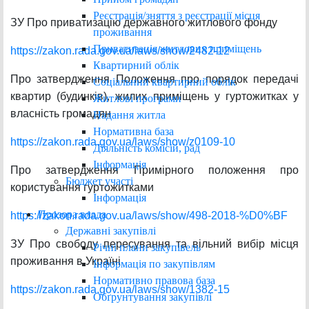
Реєстрація/зняття з реєстрації місця
ЗУ Про приватизацію державного житлового фонду
проживання
Приватизація житлових приміщень
https://zakon.rada.gov.ua/laws/show/2482-12
Квартирний облік
Про затвердження Положення про порядок передачі
Соціальний квартирний облік
квартир (будинків), жилих приміщень у гуртожитках у
Житлові програми
власність громадян
Надання житла
Нормативна база
https://zakon.rada.gov.ua/laws/show/z0109-10
Діяльність комісій, рад
Інформація
Про затвердження Примірного положення про
Бюджет участі
користування гуртожитками
Інформація
Прозора влада
https://zakon.rada.gov.ua/laws/show/498-2018-%D0%BF
Державні закупівлі
ЗУ Про свободу пересування та вільний вибір місця
Річні плани закупівель
проживання в Україні
Інформація по закупівлям
Нормативно правова база
https://zakon.rada.gov.ua/laws/show/1382-15
Обґрунтування закупівлі