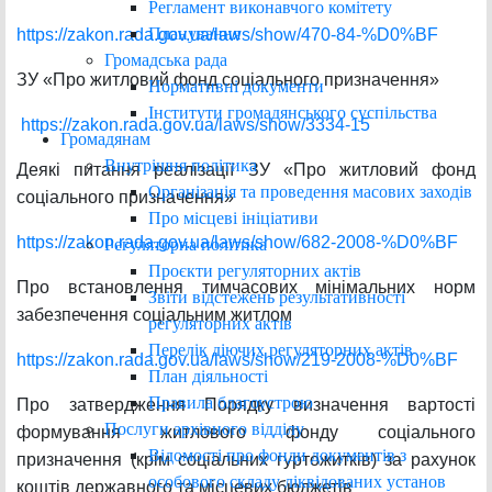
Регламент виконавчого комітету
Планування
https://zakon.rada.gov.ua/laws/show/470-84-%D0%BF
Громадська рада
ЗУ «Про житловий фонд соціального призначення»
Нормативні документи
Інститути громадянського суспільства
https://zakon.rada.gov.ua/laws/show/3334-15
Громадянам
Внутрішня політика
Деякі питання реалізації ЗУ «Про житловий фонд
Організація та проведення масових заходів
соціального призначення»
Про місцеві ініціативи
https://zakon.rada.gov.ua/laws/show/682-2008-%D0%BF
Регуляторна політика
Проєкти регуляторних актів
Про встановлення тимчасових мінімальних норм
Звіти відстежень результативності
забезпечення соціальним житлом
регуляторних актів
Перелік діючих регуляторних актів
https://zakon.rada.gov.ua/laws/show/219-2008-%D0%BF
План діяльності
Правила благоустрою
Про затвердження Порядку визначення вартості
Послуги архівного відділу
формування житлового фонду соціального
Відомості про фонди документів з
призначення (крім соціальних гуртожитків) за рахунок
особового складу ліквідованих установ
коштів державного та місцевих бюджетів