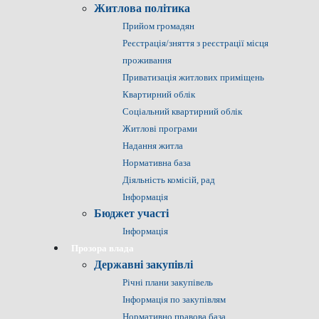
Житлова політика
Прийом громадян
Реєстрація/зняття з реєстрації місця
проживання
Приватизація житлових приміщень
Квартирний облік
Соціальний квартирний облік
Житлові програми
Надання житла
Нормативна база
Діяльність комісій, рад
Інформація
Бюджет участі
Інформація
Прозора влада
Державні закупівлі
Річні плани закупівель
Інформація по закупівлям
Нормативно правова база