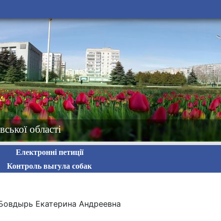
вської області
Електронні петиції
Контроль выгула собак
): Бовдырь Екатерина Андреевна