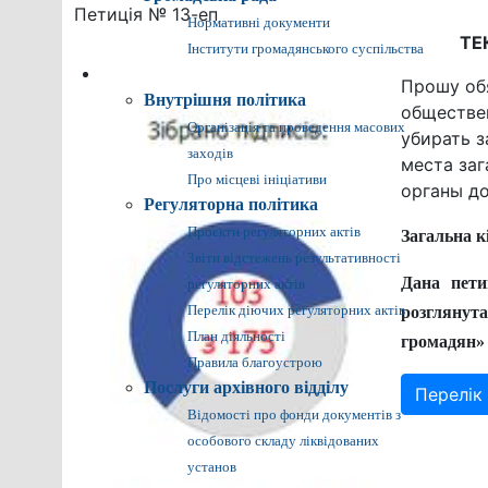
Петиція № 13-еп
Нормативні документи
ТЕ
Інститути громадянського суспільства
Громадянам
Прошу об
Внутрішня політика
обществен
Організація та проведення масових
убирать з
заходів
места заг
Про місцеві ініціативи
органы д
Регуляторна політика
Проєкти регуляторних актів
Загальна кі
Звіти відстежень результативності
Дана пети
регуляторних актів
Перелік діючих регуляторних актів
розглянут
План діяльності
громадян»
Правила благоустрою
Послуги архівного відділу
Перелік 
Відомості про фонди документів з
особового складу ліквідованих
установ