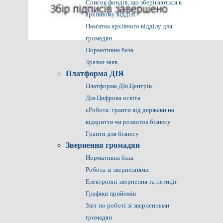
Список фондів, що зберігаються в
архівному відділі
Пам'ятка архівного відділу для
громадян
Нормативна база
Зразки заяв
Платформа ДІЯ
Платформа ДІя.Центрів
Дія.Цифрова освіта
єРобота: гранти від держави на
відкриття чи розвиток бізнесу
Гранти для бізнесу
Звернення громадян
Нормативна база
Робота зі зверненнями
Електронні звернення та петиції
Графіки прийомів
Звіт по роботі зі зверненнями
громадян