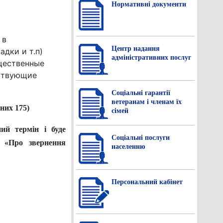
Нормативнi документи
 в
Центр надання
дки и т.п)
адміністративних послуг
бщественные
тствующие
Соціальні гарантії
ветеранам і членам їх
дних 175)
сімей
ний термін і буде
Соціальні послуги
и «Про звернення
населенню
Персональний кабінет