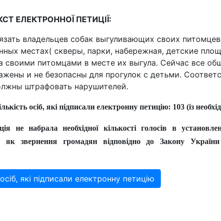
КСТ ЕЛЕКТРОННОЇ ПЕТИЦІЇ:
язать владельцев собак выгуливающих своих питомцев
ных местах( скверы, парки, набережная, детские площа
а своими питомцами в месте их выгула. Сейчас все о
ажены и не безопасны для прогулок с детьми. Соотве
олжны штрафовать нарушителей.
лькість осіб, які підписали електронну петицію: 103 (із необхі
ція не набрала необхідної кількості голосів в установле
а як звернення громадян відповідно до Закону Україн
осіб, які підписали електронну петицію