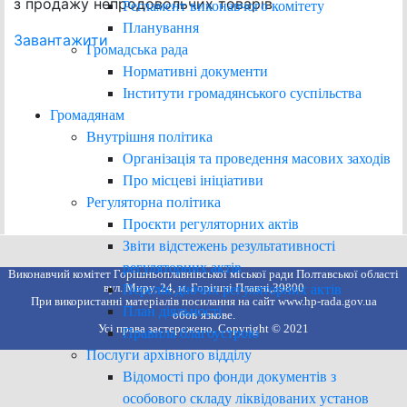
з продажу непродовольчих товарів
Регламент виконавчого комітету
Планування
Завантажити
Громадська рада
Нормативні документи
Інститути громадянського суспільства
Громадянам
Внутрішня політика
Організація та проведення масових заходів
Про місцеві ініціативи
Регуляторна політика
Проєкти регуляторних актів
Звіти відстежень результативності
регуляторних актів
Виконавчий комітет Горішньоплавнівської міської ради Полтавської області
вул. Миру, 24, м. Горішні Плавні,39800
Перелік діючих регуляторних актів
При використанні матеріалів посилання на сайт www.hp-rada.gov.ua
План діяльності
обов’язкове.
Усі права застережено. Copyright © 2021
Правила благоустрою
Послуги архівного відділу
Відомості про фонди документів з
особового складу ліквідованих установ