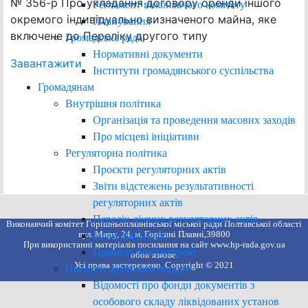
№ 356-р Про укладання договору оренди іншого
Регламент виконавчого комітету
окремого індивідуально визначеного майна, яке
Планування
включене до Переліку другого типу
Громадська рада
Нормативні документи
Завантажити
Інститути громадянського суспільства
Громадянам
Внутрішня політика
Організація та проведення масових заходів
Про місцеві ініціативи
Регуляторна політика
Проєкти регуляторних актів
Звіти відстежень результативності
регуляторних актів
Перелік діючих регуляторних актів
Виконавчий комітет Горішньоплавнівської міської ради Полтавської області
вул. Миру, 24, м. Горішні Плавні,39800
План діяльності
При використанні матеріалів посилання на сайт www.hp-rada.gov.ua
Правила благоустрою
обов’язкове.
Усі права застережено. Copyright © 2021
Послуги архівного відділу
Відомості про фонди документів з
особового складу ліквідованих установ