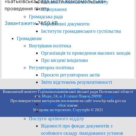
«Батьківська рада міста Комсомольська»
Регламент виконавчого комітету
проведення пікету
Планування
Громадська рада
Завантажити
74.50 KB
Нормативні документи
Інститути громадянського суспільства
Громадянам
Внутрішня політика
Організація та проведення масових заходів
Про місцеві ініціативи
Регуляторна політика
Проєкти регуляторних актів
Звіти відстежень результативності
регуляторних актів
Виконавчий комітет Горішньоплавнівської міської ради Полтавської області
вул. Миру, 24, м. Горішні Плавні,39800
Перелік діючих регуляторних актів
При використанні матеріалів посилання на сайт www.hp-rada.gov.ua
План діяльності
обов’язкове.
Усі права застережено. Copyright © 2021
Правила благоустрою
Послуги архівного відділу
Відомості про фонди документів з
особового складу ліквідованих установ