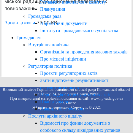
міської ради щодо здійснення делегованих
Регламент виконавчого комітету
повноважень
Планування
Громадська рада
Завантажити
73.00 KB
Нормативні документи
Інститути громадянського суспільства
Громадянам
Внутрішня політика
Організація та проведення масових заходів
Про місцеві ініціативи
Регуляторна політика
Проєкти регуляторних актів
Звіти відстежень результативності
регуляторних актів
Виконавчий комітет Горішньоплавнівської міської ради Полтавської області
вул. Миру, 24, м. Горішні Плавні,39800
Перелік діючих регуляторних актів
При використанні матеріалів посилання на сайт www.hp-rada.gov.ua
План діяльності
обов’язкове.
Усі права застережено. Copyright © 2021
Правила благоустрою
Послуги архівного відділу
Відомості про фонди документів з
особового складу ліквідованих установ