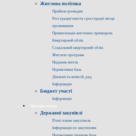
Житлова політика
Прийом громадян
Реєстрація/зняття з реєстрації місця
проживання
Приватизація житлових приміщень
Квартирний облік
Соціальний квартирний облік
Житлові програми
Надання житла
Нормативна база
Діяльність комісій, рад
Інформація
Бюджет участі
Інформація
Прозора влада
Державні закупівлі
Річні плани закупівель
Інформація по закупівлям
Нормативно правова база