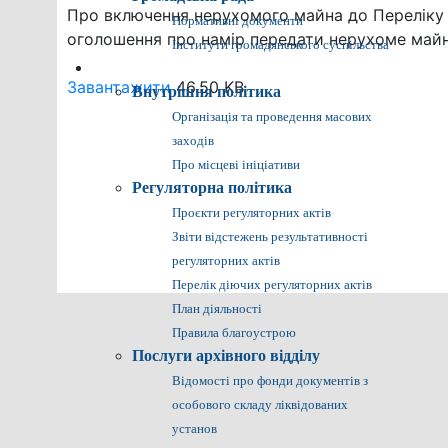
Про включення нерухомого майна до Переліку 
Нормативні документи
оголошення про намір передати нерухоме май
Інститути громадянського суспільства
Громадянам
Завантажити
46.50 KB
Внутрішня політика
Організація та проведення масових
заходів
Про місцеві ініціативи
Регуляторна політика
Проєкти регуляторних актів
Звіти відстежень результативності
регуляторних актів
Перелік діючих регуляторних актів
План діяльності
Правила благоустрою
Послуги архівного відділу
Відомості про фонди документів з
особового складу ліквідованих
установ