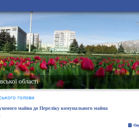
вської області
ського голови
хомого майна до Переліку комунального майна
и
Оп