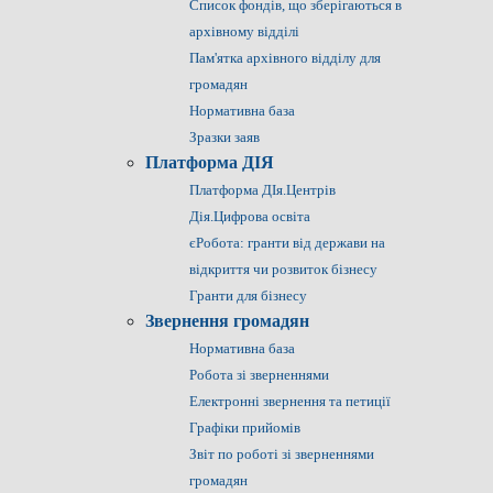
Список фондів, що зберігаються в
архівному відділі
Пам'ятка архівного відділу для
громадян
Нормативна база
Зразки заяв
Платформа ДІЯ
Платформа ДІя.Центрів
Дія.Цифрова освіта
єРобота: гранти від держави на
відкриття чи розвиток бізнесу
Гранти для бізнесу
Звернення громадян
Нормативна база
Робота зі зверненнями
Електронні звернення та петиції
Графіки прийомів
Звіт по роботі зі зверненнями
громадян