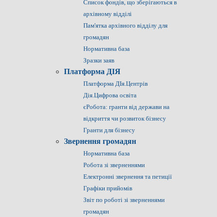
Список фондів, що зберігаються в
архівному відділі
Пам'ятка архівного відділу для
громадян
Нормативна база
Зразки заяв
Платформа ДІЯ
Платформа ДІя.Центрів
Дія.Цифрова освіта
єРобота: гранти від держави на
відкриття чи розвиток бізнесу
Гранти для бізнесу
Звернення громадян
Нормативна база
Робота зі зверненнями
Електронні звернення та петиції
Графіки прийомів
Звіт по роботі зі зверненнями
громадян