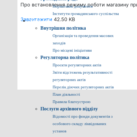
Про встановлення режиму роботи магазину при
Нормативні документи
Інститути громадянського суспільства
Завантажити
42.50 KB
Громадянам
Внутрішня політика
Організація та проведення масових
заходів
Про місцеві ініціативи
Регуляторна політика
Проєкти регуляторних актів
Звіти відстежень результативності
регуляторних актів
Перелік діючих регуляторних актів
План діяльності
Правила благоустрою
Послуги архівного відділу
Відомості про фонди документів з
особового складу ліквідованих
установ