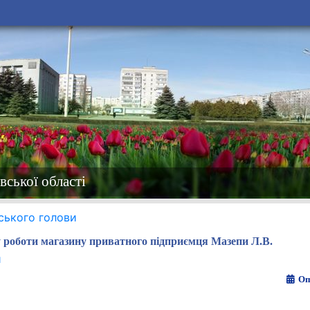
вської області
ського голови
роботи магазину приватного підприємця Мазепи Л.В.
и
Оп