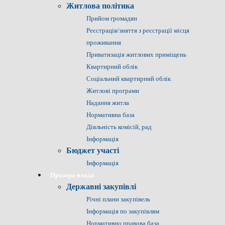
Житлова політика
Прийом громадян
Реєстрація/зняття з реєстрації місця
проживання
Приватизація житлових приміщень
Квартирний облік
Соціальний квартирний облік
Житлові програми
Надання житла
Нормативна база
Діяльність комісій, рад
Інформація
Бюджет участі
Інформація
Прозора влада
Державні закупівлі
Річні плани закупівель
Інформація по закупівлям
Нормативно правова база