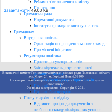
Регламент виконавчого комітету
Планування
Завантажити
49.00 KB
Громадська рада
Нормативні документи
Інститути громадянського суспільства
Громадянам
Внутрішня політика
Організація та проведення масових заходів
Про місцеві ініціативи
Регуляторна політика
Проєкти регуляторних актів
Звіти відстежень результативності
Виконавчий комітет Горішньоплавнівської міської ради Полтавської області
регуляторних актів
вул. Миру, 24, м. Горішні Плавні,39800
Перелік діючих регуляторних актів
При використанні матеріалів посилання на сайт www.hp-rada.gov.ua
обов’язкове.
План діяльності
Усі права застережено. Copyright © 2021
Правила благоустрою
Послуги архівного відділу
Відомості про фонди документів з
особового складу ліквідованих установ