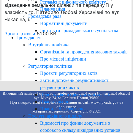
Регламент виконавчого комітету
відведення земельної ділянки та передачу її у
Планування
власність гр. Патерило Любові Херсанівні по вул.
Громадська рада
Чекаліна, 6
Нормативні документи
Інститути громадянського суспільства
Завантажити
51.00 KB
Громадянам
Внутрішня політика
Організація та проведення масових заходів
Про місцеві ініціативи
Регуляторна політика
Проєкти регуляторних актів
Звіти відстежень результативності
регуляторних актів
Виконавчий комітет Горішньоплавнівської міської ради Полтавської області
Перелік діючих регуляторних актів
вул. Миру, 24, м. Горішні Плавні,39800
План діяльності
При використанні матеріалів посилання на сайт www.hp-rada.gov.ua
обов’язкове.
Правила благоустрою
Усі права застережено. Copyright © 2021
Послуги архівного відділу
Відомості про фонди документів з
особового складу ліквідованих установ