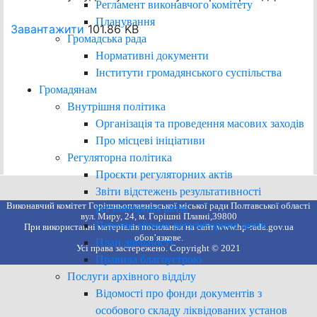
Регламент виконавчого комітету
Планування
Завантажити
101.86 KB
Громадська рада
Нормативні документи
Інститути громадянського суспільства
Громадянам
Внутрішня політика
Організація та проведення масових заходів
Про місцеві ініціативи
Регуляторна політика
Проєкти регуляторних актів
Звіти відстежень результативності
Виконавчий комітет Горішньоплавнівської міської ради Полтавської області
регуляторних актів
вул. Миру, 24, м. Горішні Плавні,39800
Перелік діючих регуляторних актів
При використанні матеріалів посилання на сайт www.hp-rada.gov.ua
обов’язкове.
План діяльності
Усі права застережено. Copyright © 2021
Правила благоустрою
Послуги архівного відділу
Відомості про фонди документів з
особового складу ліквідованих установ