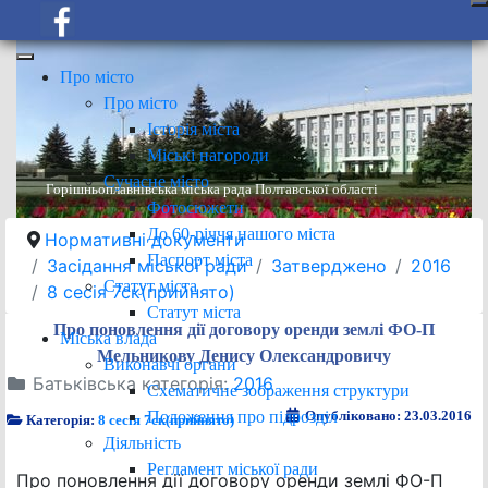
Про місто
Про місто
Історія міста
Міські нагороди
Сучасне місто
Горішньоплавнівська міська рада Полтавської області
Фотосюжети
До 60-річчя нашого міста
Нормативні документи
Паспорт міста
Засідання міської ради
Затверджено
2016
Статут міста
8 сесія 7ск(прийнято)
Статут міста
Про поновлення дії договору оренди землі ФО-П
Міська влада
Мельникову Денису Олександровичу
Виконавчі органи
Батьківська категорія:
2016
Схематичне зображення структури
Положення про підрозділ
Опубліковано: 23.03.2016
Категорія:
8 сесія 7ск(прийнято)
Діяльність
Регламент міської ради
Про поновлення дії договору оренди землі ФО-П