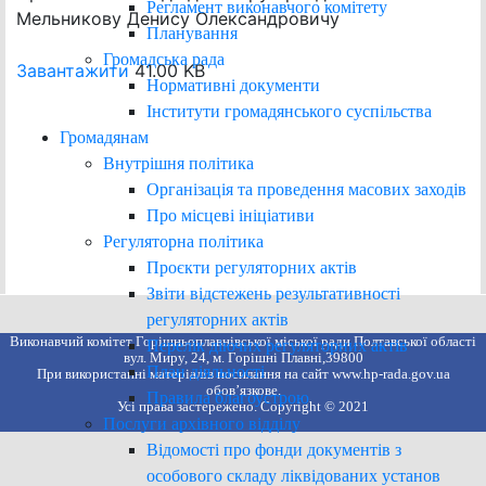
Регламент виконавчого комітету
Мельникову Денису Олександровичу
Планування
Громадська рада
Завантажити
41.00 KB
Нормативні документи
Інститути громадянського суспільства
Громадянам
Внутрішня політика
Організація та проведення масових заходів
Про місцеві ініціативи
Регуляторна політика
Проєкти регуляторних актів
Звіти відстежень результативності
регуляторних актів
Виконавчий комітет Горішньоплавнівської міської ради Полтавської області
Перелік діючих регуляторних актів
вул. Миру, 24, м. Горішні Плавні,39800
План діяльності
При використанні матеріалів посилання на сайт www.hp-rada.gov.ua
обов’язкове.
Правила благоустрою
Усі права застережено. Copyright © 2021
Послуги архівного відділу
Відомості про фонди документів з
особового складу ліквідованих установ