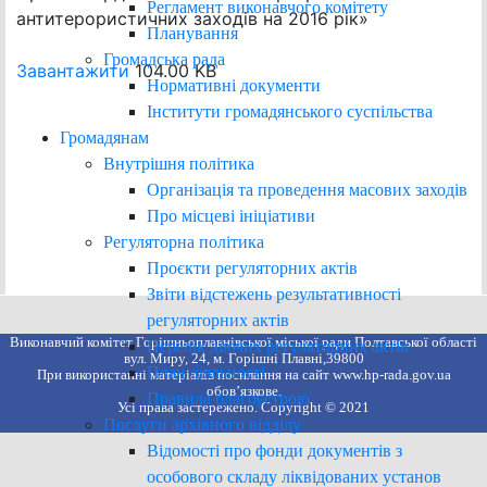
Регламент виконавчого комітету
антитерористичних заходів на 2016 рік»
Планування
Громадська рада
Завантажити
104.00 KB
Нормативні документи
Інститути громадянського суспільства
Громадянам
Внутрішня політика
Організація та проведення масових заходів
Про місцеві ініціативи
Регуляторна політика
Проєкти регуляторних актів
Звіти відстежень результативності
регуляторних актів
Виконавчий комітет Горішньоплавнівської міської ради Полтавської області
Перелік діючих регуляторних актів
вул. Миру, 24, м. Горішні Плавні,39800
План діяльності
При використанні матеріалів посилання на сайт www.hp-rada.gov.ua
обов’язкове.
Правила благоустрою
Усі права застережено. Copyright © 2021
Послуги архівного відділу
Відомості про фонди документів з
особового складу ліквідованих установ