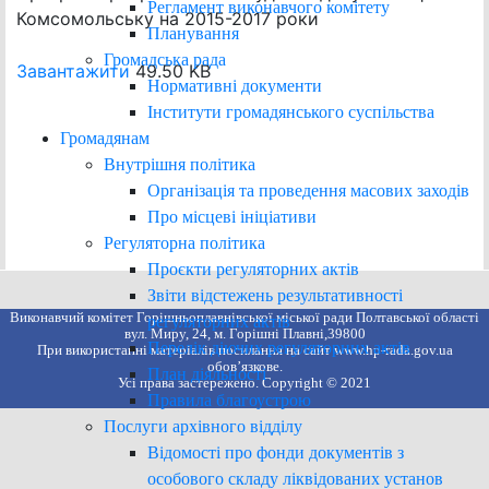
Регламент виконавчого комітету
Комсомольську на 2015-2017 роки
Планування
Громадська рада
Завантажити
49.50 KB
Нормативні документи
Інститути громадянського суспільства
Громадянам
Внутрішня політика
Організація та проведення масових заходів
Про місцеві ініціативи
Регуляторна політика
Проєкти регуляторних актів
Звіти відстежень результативності
Виконавчий комітет Горішньоплавнівської міської ради Полтавської області
регуляторних актів
вул. Миру, 24, м. Горішні Плавні,39800
Перелік діючих регуляторних актів
При використанні матеріалів посилання на сайт www.hp-rada.gov.ua
обов’язкове.
План діяльності
Усі права застережено. Copyright © 2021
Правила благоустрою
Послуги архівного відділу
Відомості про фонди документів з
особового складу ліквідованих установ