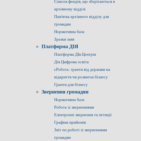
Список фондів, що зберігаються в
архівному відділі
Пам'ятка архівного відділу для
громадян
Нормативна база
Зразки заяв
Платформа ДІЯ
Платформа ДІя.Центрів
Дія.Цифрова освіта
єРобота: гранти від держави на
відкриття чи розвиток бізнесу
Гранти для бізнесу
Звернення громадян
Нормативна база
Робота зі зверненнями
Електронні звернення та петиції
Графіки прийомів
Звіт по роботі зі зверненнями
громадян