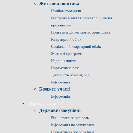
Житлова політика
Прийом громадян
Реєстрація/зняття з реєстрації місця
проживання
Приватизація житлових приміщень
Квартирний облік
Соціальний квартирний облік
Житлові програми
Надання житла
Нормативна база
Діяльність комісій, рад
Інформація
Бюджет участі
Інформація
Прозора влада
Державні закупівлі
Річні плани закупівель
Інформація по закупівлям
Нормативно правова база