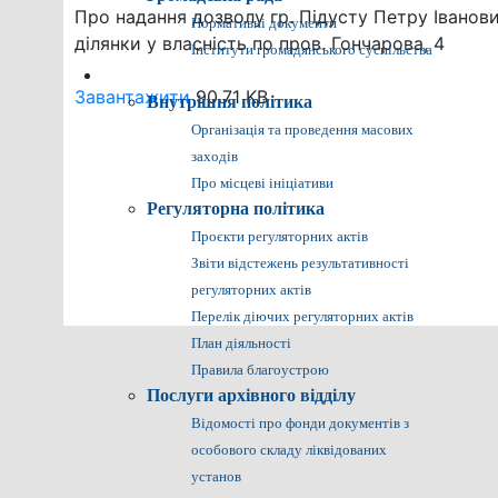
Про надання дозволу гр. Підусту Петру Івано
Нормативні документи
ділянки у власність по пров. Гончарова, 4
Інститути громадянського суспільства
Громадянам
Завантажити
90.71 KB
Внутрішня політика
Організація та проведення масових
заходів
Про місцеві ініціативи
Регуляторна політика
Проєкти регуляторних актів
Звіти відстежень результативності
регуляторних актів
Перелік діючих регуляторних актів
План діяльності
Правила благоустрою
Послуги архівного відділу
Відомості про фонди документів з
особового складу ліквідованих
установ