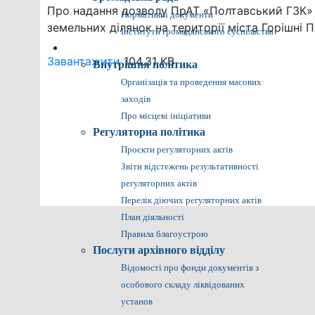
Про надання дозволу ПрАТ «Полтавський ГЗК»
Нормативні документи
земельних ділянок на території міста Горішні П
Інститути громадянського суспільства
Громадянам
Завантажити
104.31 KB
Внутрішня політика
Організація та проведення масових
заходів
Про місцеві ініціативи
Регуляторна політика
Проєкти регуляторних актів
Звіти відстежень результативності
регуляторних актів
Перелік діючих регуляторних актів
План діяльності
Правила благоустрою
Послуги архівного відділу
Відомості про фонди документів з
особового складу ліквідованих
установ