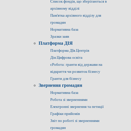
Список фондів, що зберігаються в
архівному відділі
Пам'ятка архівного відділу для
громадян
Нормативна база
Зразки заяв
Платформа ДІЯ
Платформа ДІя.Центрів
Дія.Цифрова освіта
єРобота: гранти від держави на
відкриття чи розвиток бізнесу
Гранти для бізнесу
Звернення громадян
Нормативна база
Робота зі зверненнями
Електронні звернення та петиції
Графіки прийомів
Звіт по роботі зі зверненнями
громадян