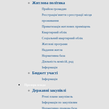
Житлова політика
Прийом громадян
Реєстрація/зняття з реєстрації місця
проживання
Приватизація житлових приміщень
Квартирний облік
Соціальний квартирний облік
Житлові програми
Надання житла
Нормативна база
Діяльність комісій, рад
Інформація
Бюджет участі
Інформація
Прозора влада
Державні закупівлі
Річні плани закупівель
Інформація по закупівлям
Нормативно правова база