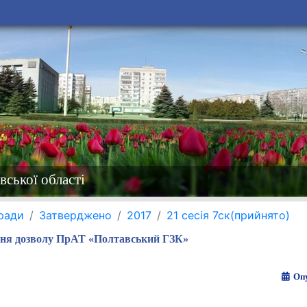
вської області
 ради
Затверджено
2017
21 сесія 7ск(прийнято)
ня дозволу ПрАТ «Полтавський ГЗК»
Опу