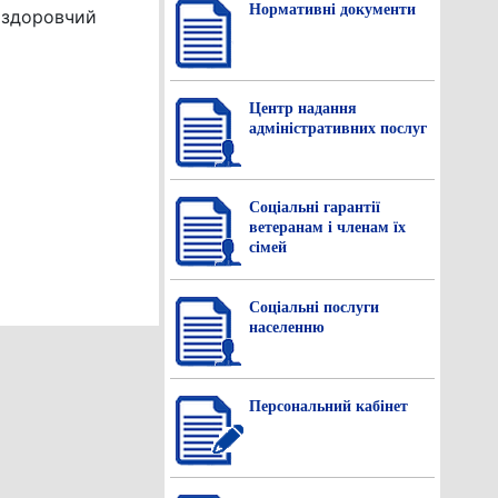
Нормативнi документи
оздоровчий
Центр надання
адміністративних послуг
Соціальні гарантії
ветеранам і членам їх
сімей
Соціальні послуги
населенню
Персональний кабінет