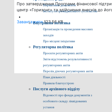
Про затвердження Програми фінансової підтр
Нормативні документи
центр «Горизонт» та здійснення внесків до його
Інститути громадянського суспільства
Громадянам
Завантажити
123.56 KB
Внутрішня політика
Організація та проведення масових
заходів
Про місцеві ініціативи
Регуляторна політика
Проєкти регуляторних актів
Звіти відстежень результативності
регуляторних актів
Перелік діючих регуляторних актів
План діяльності
Правила благоустрою
Послуги архівного відділу
Відомості про фонди документів з
особового складу ліквідованих
установ