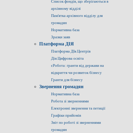
Список фондів, що зберігаються в
архівному відділі
Пам'ятка архівного відділу для
громадян
Нормативна база
Зразки заяв
Платформа ДІЯ
Платформа ДІя.Центрів
Дія.Цифрова освіта
єРобота: гранти від держави на
відкриття чи розвиток бізнесу
Гранти для бізнесу
Звернення громадян
Нормативна база
Робота зі зверненнями
Електронні звернення та петиції
Графіки прийомів
Звіт по роботі зі зверненнями
громадян