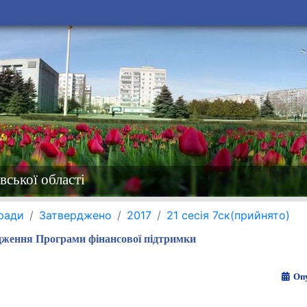
вської області
 ради
Затверджено
2017
21 сесія 7ск(прийнято)
дження Програми фінансової підтримки
Опу