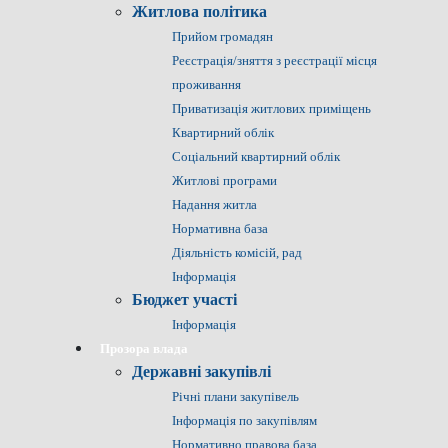
Житлова політика
Прийом громадян
Реєстрація/зняття з реєстрації місця
проживання
Приватизація житлових приміщень
Квартирний облік
Соціальний квартирний облік
Житлові програми
Надання житла
Нормативна база
Діяльність комісій, рад
Інформація
Бюджет участі
Інформація
Прозора влада
Державні закупівлі
Річні плани закупівель
Інформація по закупівлям
Нормативно правова база