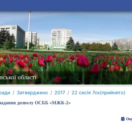
вської області
 ради
Затверджено
2017
22 сесія 7ск(прийнято)
надання дозволу ОСББ «МЖК-2»
Опу