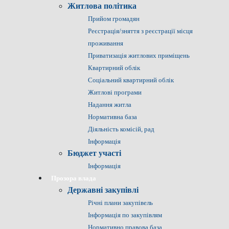
Житлова політика
Прийом громадян
Реєстрація/зняття з реєстрації місця
проживання
Приватизація житлових приміщень
Квартирний облік
Соціальний квартирний облік
Житлові програми
Надання житла
Нормативна база
Діяльність комісій, рад
Інформація
Бюджет участі
Інформація
Прозора влада
Державні закупівлі
Річні плани закупівель
Інформація по закупівлям
Нормативно правова база