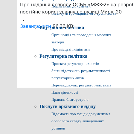
Про надання дозволу ОСББ «МЖК-2» на розроб
Нормативні документи
постійне користування по вулиці Миру, 20
Інститути громадянського суспільства
Громадянам
Завантажити
96.36 KB
Внутрішня політика
Організація та проведення масових
заходів
Про місцеві ініціативи
Регуляторна політика
Проєкти регуляторних актів
Звіти відстежень результативності
регуляторних актів
Перелік діючих регуляторних актів
План діяльності
Правила благоустрою
Послуги архівного відділу
Відомості про фонди документів з
особового складу ліквідованих
установ