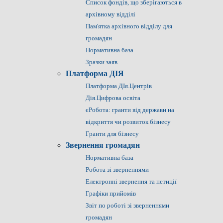
Список фондів, що зберігаються в
архівному відділі
Пам'ятка архівного відділу для
громадян
Нормативна база
Зразки заяв
Платформа ДІЯ
Платформа ДІя.Центрів
Дія.Цифрова освіта
єРобота: гранти від держави на
відкриття чи розвиток бізнесу
Гранти для бізнесу
Звернення громадян
Нормативна база
Робота зі зверненнями
Електронні звернення та петиції
Графіки прийомів
Звіт по роботі зі зверненнями
громадян