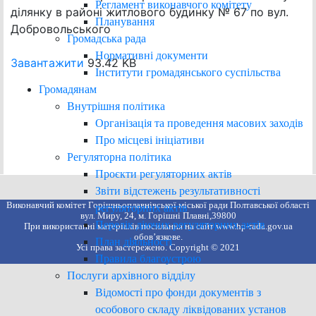
Регламент виконавчого комітету
ділянку в районі житлового будинку № 67 по вул.
Планування
Добровольського
Громадська рада
Нормативні документи
Завантажити
93.42 KB
Інститути громадянського суспільства
Громадянам
Внутрішня політика
Організація та проведення масових заходів
Про місцеві ініціативи
Регуляторна політика
Проєкти регуляторних актів
Звіти відстежень результативності
Виконавчий комітет Горішньоплавнівської міської ради Полтавської області
регуляторних актів
вул. Миру, 24, м. Горішні Плавні,39800
Перелік діючих регуляторних актів
При використанні матеріалів посилання на сайт www.hp-rada.gov.ua
обов’язкове.
План діяльності
Усі права застережено. Copyright © 2021
Правила благоустрою
Послуги архівного відділу
Відомості про фонди документів з
особового складу ліквідованих установ