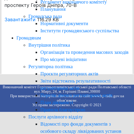
Регламент виконавчого комітету
проспекту Героїв Дніпра, 70-В
Планування
Громадська рада
Завантажити
116.29 KB
Нормативні документи
Інститути громадянського суспільства
Громадянам
Внутрішня політика
Організація та проведення масових заходів
Про місцеві ініціативи
Регуляторна політика
Проєкти регуляторних актів
Звіти відстежень результативності
Виконавчий комітет Горішньоплавнівської міської ради Полтавської області
регуляторних актів
вул. Миру, 24, м. Горішні Плавні,39800
Перелік діючих регуляторних актів
При використанні матеріалів посилання на сайт www.hp-rada.gov.ua
обов’язкове.
План діяльності
Усі права застережено. Copyright © 2021
Правила благоустрою
Послуги архівного відділу
Відомості про фонди документів з
особового складу ліквідованих установ