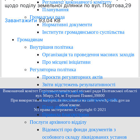
Регламент виконавчого комітету
щодо поділу земельної ділянки по вул. Портова,29
Планування
Громадська рада
Завантажити
93.04 KB
Нормативні документи
Інститути громадянського суспільства
Громадянам
Внутрішня політика
Організація та проведення масових заходів
Про місцеві ініціативи
Регуляторна політика
Проєкти регуляторних актів
Звіти відстежень результативності
Виконавчий комітет Горішньоплавнівської міської ради Полтавської області
регуляторних актів
вул. Миру, 24, м. Горішні Плавні,39800
Перелік діючих регуляторних актів
При використанні матеріалів посилання на сайт www.hp-rada.gov.ua
обов’язкове.
План діяльності
Усі права застережено. Copyright © 2021
Правила благоустрою
Послуги архівного відділу
Відомості про фонди документів з
особового складу ліквідованих установ