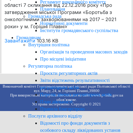
Регламент виконавчого комітету
області 7 скликання від 22.12.2016 року «Про
Планування
затвердження міської Програми «Боротьба з
Громадська рада
онкологічними захворюваннями на 2017 – 2021
Нормативні документи
роки» у м. Горішні Плавні»
Інститути громадянського суспільства
Громадянам
Завантажити
103.16 KB
Внутрішня політика
Організація та проведення масових заходів
Про місцеві ініціативи
Регуляторна політика
Проєкти регуляторних актів
Звіти відстежень результативності
Виконавчий комітет Горішньоплавнівської міської ради Полтавської області
регуляторних актів
вул. Миру, 24, м. Горішні Плавні,39800
Перелік діючих регуляторних актів
При використанні матеріалів посилання на сайт www.hp-rada.gov.ua
обов’язкове.
План діяльності
Усі права застережено. Copyright © 2021
Правила благоустрою
Послуги архівного відділу
Відомості про фонди документів з
особового складу ліквідованих установ