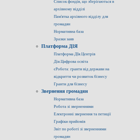
Список фондів, що зберігаються в
архівному відділі
Пам'ятка архівного відділу для
громадян
Нормативна база
Зразки заяв
Платформа ДІЯ
Платформа ДІя.Центрів
Дія.Цифрова освіта
єРобота: гранти від держави на
відкриття чи розвиток бізнесу
Гранти для бізнесу
Звернення громадян
Нормативна база
Робота зі зверненнями
Електронні звернення та петиції
Графіки прийомів
Звіт по роботі зі зверненнями
громадян