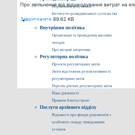
Про звільнення від відшкодування витрат на е
Нормативні документи
Інститути громадянського суспільства
Завантажити
89.62 KB
Громадянам
Внутрішня політика
Організація та проведення масових
заходів
Про місцеві ініціативи
Регуляторна політика
Проєкти регуляторних актів
Звіти відстежень результативності
регуляторних актів
Перелік діючих регуляторних актів
План діяльності
Правила благоустрою
Послуги архівного відділу
Відомості про фонди документів з
особового складу ліквідованих
установ