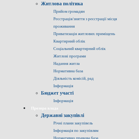
Житлова політика
Прийом громадян
Реєстрація/зняття з реєстрації місця
проживання
Приватизація житлових приміщень
Квартирний облік
Соціальний квартирний облік
Житлові програми
Надання житла
Нормативна база
Діяльність комісій, рад
Інформація
Бюджет участі
Інформація
Прозора влада
Державні закупівлі
Річні плани закупівель
Інформація по закупівлям
Нормативно правова база