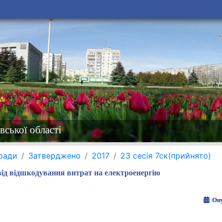
вської області
 ради
Затверджено
2017
23 сесія 7ск(прийнято)
від відшкодування витрат на електроенергію
Опу