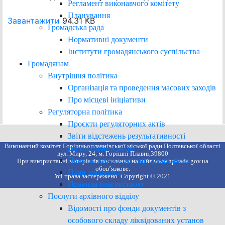
Регламент виконавчого комітету
Планування
Завантажити
94.31 KB
Громадська рада
Нормативні документи
Інститути громадянського суспільства
Громадянам
Внутрішня політика
Організація та проведення масових заходів
Про місцеві ініціативи
Регуляторна політика
Проєкти регуляторних актів
Звіти відстежень результативності
Виконавчий комітет Горішньоплавнівської міської ради Полтавської області
регуляторних актів
вул. Миру, 24, м. Горішні Плавні,39800
Перелік діючих регуляторних актів
При використанні матеріалів посилання на сайт www.hp-rada.gov.ua
обов’язкове.
План діяльності
Усі права застережено. Copyright © 2021
Правила благоустрою
Послуги архівного відділу
Відомості про фонди документів з
особового складу ліквідованих установ