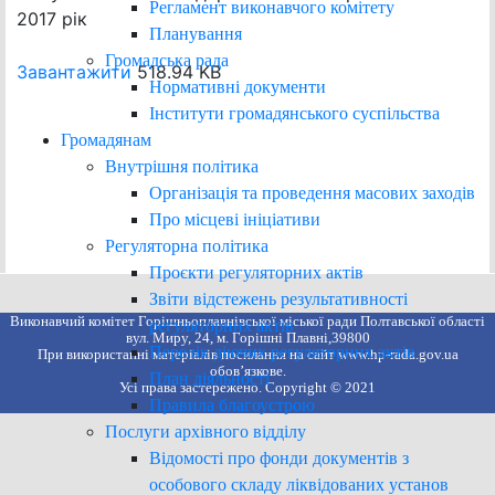
Регламент виконавчого комітету
2017 рік
Планування
Громадська рада
Завантажити
518.94 KB
Нормативні документи
Інститути громадянського суспільства
Громадянам
Внутрішня політика
Організація та проведення масових заходів
Про місцеві ініціативи
Регуляторна політика
Проєкти регуляторних актів
Звіти відстежень результативності
Виконавчий комітет Горішньоплавнівської міської ради Полтавської області
регуляторних актів
вул. Миру, 24, м. Горішні Плавні,39800
Перелік діючих регуляторних актів
При використанні матеріалів посилання на сайт www.hp-rada.gov.ua
обов’язкове.
План діяльності
Усі права застережено. Copyright © 2021
Правила благоустрою
Послуги архівного відділу
Відомості про фонди документів з
особового складу ліквідованих установ