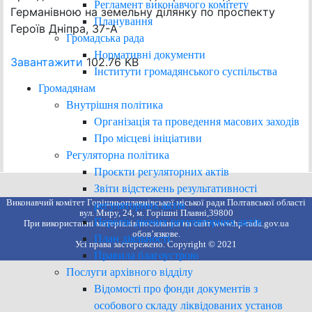
Регламент виконавчого комітету
Германівною на земельну ділянку по проспекту
Планування
Героїв Дніпра, 37-А
Громадська рада
Нормативні документи
Завантажити
102.76 KB
Інститути громадянського суспільства
Громадянам
Внутрішня політика
Організація та проведення масових заходів
Про місцеві ініціативи
Регуляторна політика
Проєкти регуляторних актів
Звіти відстежень результативності
Виконавчий комітет Горішньоплавнівської міської ради Полтавської області
регуляторних актів
вул. Миру, 24, м. Горішні Плавні,39800
Перелік діючих регуляторних актів
При використанні матеріалів посилання на сайт www.hp-rada.gov.ua
обов’язкове.
План діяльності
Усі права застережено. Copyright © 2021
Правила благоустрою
Послуги архівного відділу
Відомості про фонди документів з
особового складу ліквідованих установ