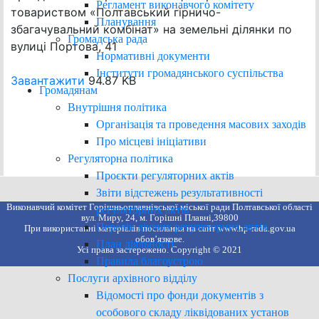
Регламент виконавчого комітету
товариством «Полтавський гірничо-
Планування
збагачувальний комбінат» на земельні ділянки по
Громадська рада
вулиці Портова, 41
Нормативні документи
Інститути громадянського суспільства
Завантажити
94.87 KB
Громадянам
Внутрішня політика
Організація та проведення масових заходів
Про місцеві ініціативи
Регуляторна політика
Проєкти регуляторних актів
Звіти відстежень результативності
Виконавчий комітет Горішньоплавнівської міської ради Полтавської області
регуляторних актів
вул. Миру, 24, м. Горішні Плавні,39800
Перелік діючих регуляторних актів
При використанні матеріалів посилання на сайт www.hp-rada.gov.ua
обов’язкове.
План діяльності
Усі права застережено. Copyright © 2021
Правила благоустрою
Послуги архівного відділу
Відомості про фонди документів з
особового складу ліквідованих установ