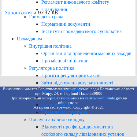
Регламент виконавчого комітету
Планування
Завантажити
97.97 KB
Громадська рада
Нормативні документи
Інститути громадянського суспільства
Громадянам
Внутрішня політика
Організація та проведення масових заходів
Про місцеві ініціативи
Регуляторна політика
Проєкти регуляторних актів
Звіти відстежень результативності
Виконавчий комітет Горішньоплавнівської міської ради Полтавської області
регуляторних актів
вул. Миру, 24, м. Горішні Плавні,39800
Перелік діючих регуляторних актів
При використанні матеріалів посилання на сайт www.hp-rada.gov.ua
обов’язкове.
План діяльності
Усі права застережено. Copyright © 2021
Правила благоустрою
Послуги архівного відділу
Відомості про фонди документів з
особового складу ліквідованих установ