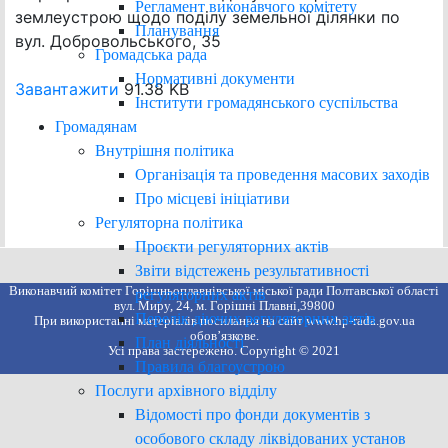
Регламент виконавчого комітету
землеустрою щодо поділу земельної ділянки по
Планування
вул. Добровольського, 35
Громадська рада
Нормативні документи
Завантажити
91.38 KB
Інститути громадянського суспільства
Громадянам
Внутрішня політика
Організація та проведення масових заходів
Про місцеві ініціативи
Регуляторна політика
Проєкти регуляторних актів
Звіти відстежень результативності
Виконавчий комітет Горішньоплавнівської міської ради Полтавської області
регуляторних актів
вул. Миру, 24, м. Горішні Плавні,39800
Перелік діючих регуляторних актів
При використанні матеріалів посилання на сайт www.hp-rada.gov.ua
обов’язкове.
План діяльності
Усі права застережено. Copyright © 2021
Правила благоустрою
Послуги архівного відділу
Відомості про фонди документів з
особового складу ліквідованих установ