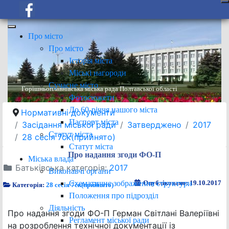
Про місто
Про місто
Історія міста
Міські нагороди
Сучасне місто
Горішньоплавнівська міська рада Полтавської області
Фотосюжети
До 60-річчя нашого міста
Нормативні документи
Паспорт міста
Засідання міської ради
Затверджено
2017
Статут міста
28 сесія 7ск(прийнято)
Статут міста
Про надання згоди ФО-П
Міська влада
Батьківська категорія:
2017
Виконавчі органи
Схематичне зображення структури
Опубліковано: 19.10.2017
Категорія:
28 сесія 7ск(прийнято)
Положення про підрозділ
Діяльність
Про надання згоди ФО-П Герман Світлані Валеріївні
Регламент міської ради
на розроблення технічної документації із