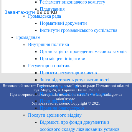
Регламент виконавчого комітету
Планування
Завантажити
89.68 KB
Громадська рада
Нормативні документи
Інститути громадянського суспільства
Громадянам
Внутрішня політика
Організація та проведення масових заходів
Про місцеві ініціативи
Регуляторна політика
Проєкти регуляторних актів
Звіти відстежень результативності
Виконавчий комітет Горішньоплавнівської міської ради Полтавської області
регуляторних актів
вул. Миру, 24, м. Горішні Плавні,39800
Перелік діючих регуляторних актів
При використанні матеріалів посилання на сайт www.hp-rada.gov.ua
обов’язкове.
План діяльності
Усі права застережено. Copyright © 2021
Правила благоустрою
Послуги архівного відділу
Відомості про фонди документів з
особового складу ліквідованих установ