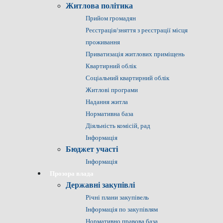
Житлова політика
Прийом громадян
Реєстрація/зняття з реєстрації місця
проживання
Приватизація житлових приміщень
Квартирний облік
Соціальний квартирний облік
Житлові програми
Надання житла
Нормативна база
Діяльність комісій, рад
Інформація
Бюджет участі
Інформація
Прозора влада
Державні закупівлі
Річні плани закупівель
Інформація по закупівлям
Нормативно правова база