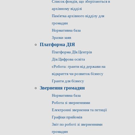
Список фондів, що зберігаються в
архівному відділі
Пам'ятка архівного відділу для
громадян
Нормативна база
Зразки заяв
Платформа ДІЯ
Платформа ДІя.Центрів
Дія.Цифрова освіта
єРобота: гранти від держави на
відкриття чи розвиток бізнесу
Гранти для бізнесу
Звернення громадян
Нормативна база
Робота зі зверненнями
Електронні звернення та петиції
Графіки прийомів
Звіт по роботі зі зверненнями
громадян