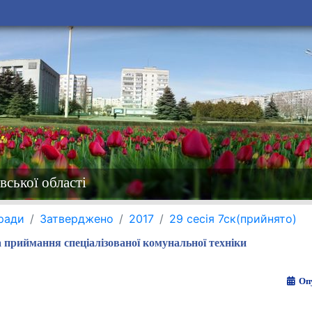
вської області
 ради
Затверджено
2017
29 сесія 7ск(прийнято)
 приймання спеціалізованої комунальної техніки
Опу