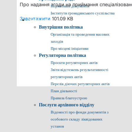
Про надання згоди на приймання спеціалізован
Нормативні документи
Інститути громадянського суспільства
Завантажити
101.09 KB
Громадянам
Внутрішня політика
Організація та проведення масових
заходів
Про місцеві ініціативи
Регуляторна політика
Проєкти регуляторних актів
Звіти відстежень результативності
регуляторних актів
Перелік діючих регуляторних актів
План діяльності
Правила благоустрою
Послуги архівного відділу
Відомості про фонди документів з
особового складу ліквідованих
установ