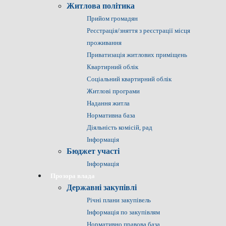
Житлова політика
Прийом громадян
Реєстрація/зняття з реєстрації місця
проживання
Приватизація житлових приміщень
Квартирний облік
Соціальний квартирний облік
Житлові програми
Надання житла
Нормативна база
Діяльність комісій, рад
Інформація
Бюджет участі
Інформація
Прозора влада
Державні закупівлі
Річні плани закупівель
Інформація по закупівлям
Нормативно правова база