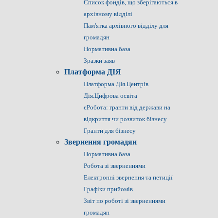
Список фондів, що зберігаються в
архівному відділі
Пам'ятка архівного відділу для
громадян
Нормативна база
Зразки заяв
Платформа ДІЯ
Платформа ДІя.Центрів
Дія.Цифрова освіта
єРобота: гранти від держави на
відкриття чи розвиток бізнесу
Гранти для бізнесу
Звернення громадян
Нормативна база
Робота зі зверненнями
Електронні звернення та петиції
Графіки прийомів
Звіт по роботі зі зверненнями
громадян