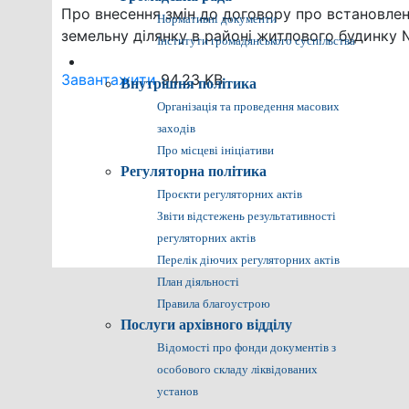
Про внесення змін до договору про встановл
Нормативні документи
земельну ділянку в районі житлового будинку №
Інститути громадянського суспільства
Громадянам
Завантажити
94.23 KB
Внутрішня політика
Організація та проведення масових
заходів
Про місцеві ініціативи
Регуляторна політика
Проєкти регуляторних актів
Звіти відстежень результативності
регуляторних актів
Перелік діючих регуляторних актів
План діяльності
Правила благоустрою
Послуги архівного відділу
Відомості про фонди документів з
особового складу ліквідованих
установ