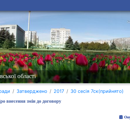
вської області
 ради
Затверджено
2017
30 сесія 7ск(прийнято)
ро внесення змін до договору
Опу