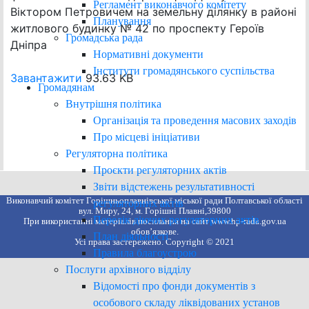
Регламент виконавчого комітету
Віктором Петровичем на земельну ділянку в районі
Планування
житлового будинку № 42 по проспекту Героїв
Громадська рада
Дніпра
Нормативні документи
Інститути громадянського суспільства
Завантажити
93.63 KB
Громадянам
Внутрішня політика
Організація та проведення масових заходів
Про місцеві ініціативи
Регуляторна політика
Проєкти регуляторних актів
Звіти відстежень результативності
Виконавчий комітет Горішньоплавнівської міської ради Полтавської області
регуляторних актів
вул. Миру, 24, м. Горішні Плавні,39800
Перелік діючих регуляторних актів
При використанні матеріалів посилання на сайт www.hp-rada.gov.ua
обов’язкове.
План діяльності
Усі права застережено. Copyright © 2021
Правила благоустрою
Послуги архівного відділу
Відомості про фонди документів з
особового складу ліквідованих установ