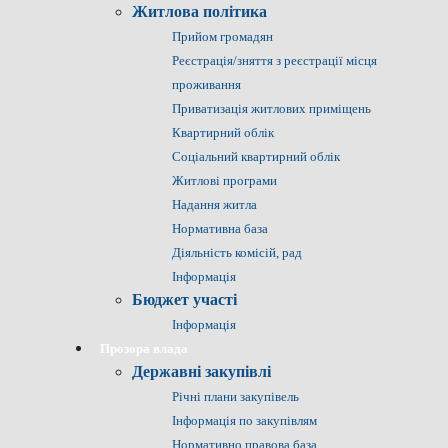
Житлова політика
Прийом громадян
Реєстрація/зняття з реєстрації місця
проживання
Приватизація житлових приміщень
Квартирний облік
Соціальний квартирний облік
Житлові програми
Надання житла
Нормативна база
Діяльність комісій, рад
Інформація
Бюджет участі
Інформація
Прозора влада
Державні закупівлі
Річні плани закупівель
Інформація по закупівлям
Нормативно правова база