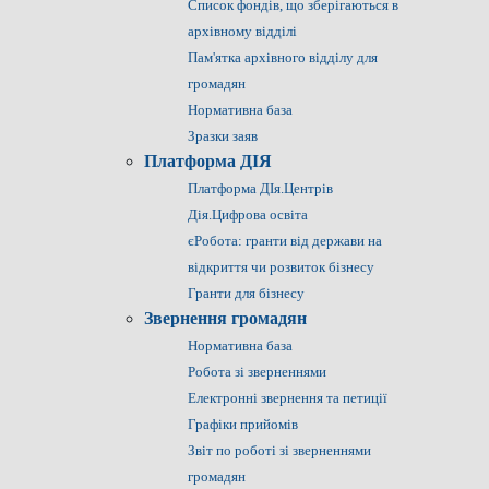
Список фондів, що зберігаються в
архівному відділі
Пам'ятка архівного відділу для
громадян
Нормативна база
Зразки заяв
Платформа ДІЯ
Платформа ДІя.Центрів
Дія.Цифрова освіта
єРобота: гранти від держави на
відкриття чи розвиток бізнесу
Гранти для бізнесу
Звернення громадян
Нормативна база
Робота зі зверненнями
Електронні звернення та петиції
Графіки прийомів
Звіт по роботі зі зверненнями
громадян