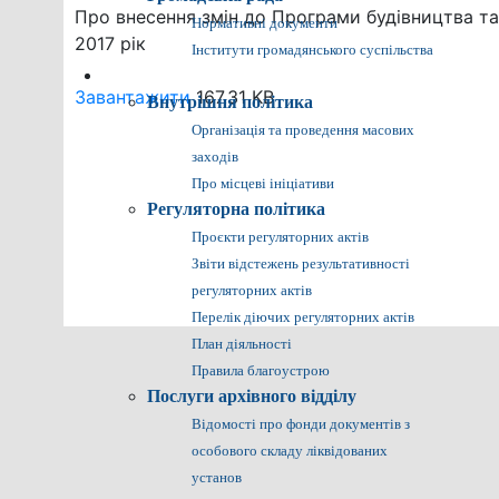
Про внесення змін до Програми будівництва та 
Нормативні документи
2017 рік
Інститути громадянського суспільства
Громадянам
Завантажити
167.31 KB
Внутрішня політика
Організація та проведення масових
заходів
Про місцеві ініціативи
Регуляторна політика
Проєкти регуляторних актів
Звіти відстежень результативності
регуляторних актів
Перелік діючих регуляторних актів
План діяльності
Правила благоустрою
Послуги архівного відділу
Відомості про фонди документів з
особового складу ліквідованих
установ