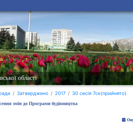
вської області
 ради
Затверджено
2017
30 сесія 7ск(прийнято)
сення змін до Програми будівництва
Опу