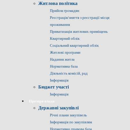
Житлова політика
Прийом громадян
Реєстрація/зняття з реєстрації місця
проживання
Приватизація житлових приміщень
Квартирний облік
Соціальний квартирний облік
Житлові програми
Надання житла
Нормативна база
Діяльність комісій, рад
Інформація
Бюджет участі
Інформація
Прозора влада
Державні закупівлі
Річні плани закупівель
Інформація по закупівлям
Нормативно правова база