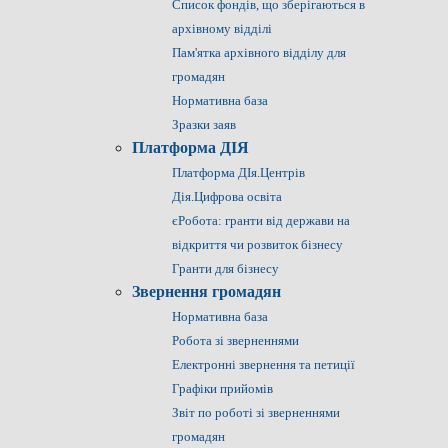
Список фондів, що зберігаються в
архівному відділі
Пам'ятка архівного відділу для
громадян
Нормативна база
Зразки заяв
Платформа ДІЯ
Платформа ДІя.Центрів
Дія.Цифрова освіта
єРобота: гранти від держави на
відкриття чи розвиток бізнесу
Гранти для бізнесу
Звернення громадян
Нормативна база
Робота зі зверненнями
Електронні звернення та петиції
Графіки прийомів
Звіт по роботі зі зверненнями
громадян