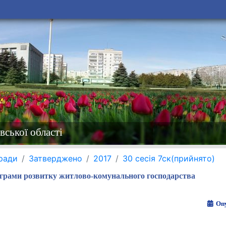
вської області
 ради
Затверджено
2017
30 сесія 7ск(прийнято)
ограми розвитку житлово-комунального господарства
Опу