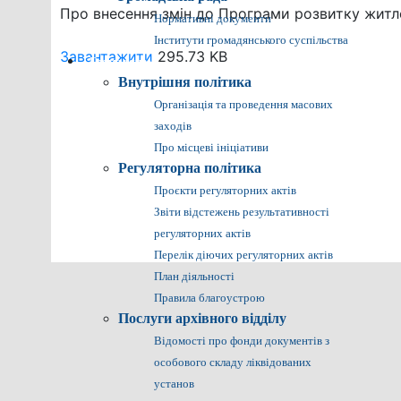
Про внесення змін до Програми розвитку житло
Нормативні документи
Інститути громадянського суспільства
Завантажити
295.73 KB
Громадянам
Внутрішня політика
Організація та проведення масових
заходів
Про місцеві ініціативи
Регуляторна політика
Проєкти регуляторних актів
Звіти відстежень результативності
регуляторних актів
Перелік діючих регуляторних актів
План діяльності
Правила благоустрою
Послуги архівного відділу
Відомості про фонди документів з
особового складу ліквідованих
установ