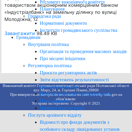
Регламент виконавчого комітету
товариством акціонерним комерційним банком
Планування
«Індустріалбанк» на земельну ділянку по вулиці
Громадська рада
Молодіжна, 12
Нормативні документи
Інститути громадянського суспільства
Завантажити
98.49 KB
Громадянам
Внутрішня політика
Організація та проведення масових заходів
Про місцеві ініціативи
Регуляторна політика
Проєкти регуляторних актів
Звіти відстежень результативності
Виконавчий комітет Горішньоплавнівської міської ради Полтавської області
регуляторних актів
вул. Миру, 24, м. Горішні Плавні,39800
Перелік діючих регуляторних актів
При використанні матеріалів посилання на сайт www.hp-rada.gov.ua
обов’язкове.
План діяльності
Усі права застережено. Copyright © 2021
Правила благоустрою
Послуги архівного відділу
Відомості про фонди документів з
особового складу ліквідованих установ