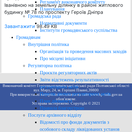
Регламент виконавчого комітету
Іванівною на земельну ділянку в районі житлового
Планування
будинку № 78 по проспекту Героїв Дніпра
Громадська рада
Нормативні документи
Завантажити
98.49 KB
Інститути громадянського суспільства
Громадянам
Внутрішня політика
Організація та проведення масових заходів
Про місцеві ініціативи
Регуляторна політика
Проєкти регуляторних актів
Звіти відстежень результативності
Виконавчий комітет Горішньоплавнівської міської ради Полтавської області
регуляторних актів
вул. Миру, 24, м. Горішні Плавні,39800
Перелік діючих регуляторних актів
При використанні матеріалів посилання на сайт www.hp-rada.gov.ua
обов’язкове.
План діяльності
Усі права застережено. Copyright © 2021
Правила благоустрою
Послуги архівного відділу
Відомості про фонди документів з
особового складу ліквідованих установ