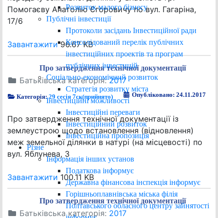
Розвиток малого бізнесу
Помогаєву Анатолію Єгоровичу по вул. Гагаріна,
Публічні інвестиції
17/6
Протоколи засідань Інвестиційної ради
Консолідований перелік публічних
Завантажити
96.67 KB
інвестиційних проектів та програм
публічних інвестицій
Про затвердження технічної документації
Соціально-економічний розвиток
Батьківська категорія:
2017
Стратегія розвитку міста
Опубліковано: 24.11.2017
Категорія:
29 сесія 7ск(прийнято)
Інвестиційні можливості
Інвестиційні переваги
Про затвердження технічної документації із
Інвестиційний розвиток
землеустрою щодо встановлення (відновлення)
Інвестиційна пропозиція
меж земельної ділянки в натурі (на місцевості) по
Різне
вул. Яблунева, 3
Інформація інших установ
Податкова інформує
Завантажити
100.11 KB
Державна фінансова інспекція інформує
Горішньоплавнівська міська філія
Про затвердження технічної документації
Полтавського обласного центру зайнятості
Батьківська категорія:
2017
інформує