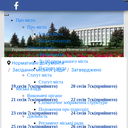
Про місто
Про місто
Історія міста
Міські нагороди
Сучасне місто
Горішньоплавнівська міська рада Полтавської області
Фотосюжети
До 60-річчя нашого міста
Нормативні документи
Паспорт міста
Засідання міської ради
Затверджено
Статут міста
Статут міста
19 сесія 7ск(прийнято)
20 сесія 7ск(прийнято)
Міська влада
Виконавчі органи
21 сесія 7ск(прийнято)
22 сесія 7ск(прийнято)
Схематичне зображення структури
Положення про підрозділ
23 сесія 7ск(прийнято)
24 сесія 7ск(прийнято)
Діяльність
Регламент міської ради
25 сесія 7ск(прийнято)
26 сесія 7ск(прийнято)