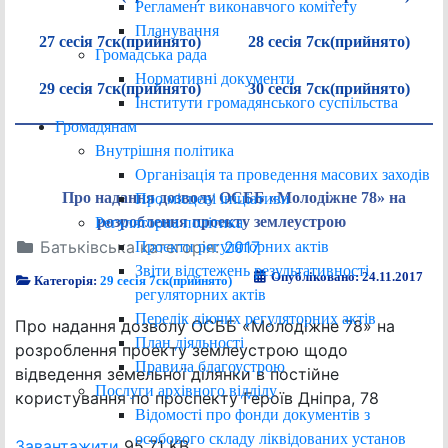
Регламент виконавчого комітету
Планування
27 сесія 7ск(прийнято)
28 сесія 7ск(прийнято)
Громадська рада
Нормативні документи
29 сесія 7ск(прийнято)
30 сесія 7ск(прийнято)
Інститути громадянського суспільства
Громадянам
Внутрішня політика
Організація та проведення масових заходів
Про надання дозволу ОСББ «Молодіжне 78» на
Про місцеві ініціативи
розроблення проекту землеустрою
Регуляторна політика
Батьківська категорія:
2017
Проєкти регуляторних актів
Звіти відстежень результативності
Опубліковано: 24.11.2017
Категорія:
29 сесія 7ск(прийнято)
регуляторних актів
Перелік діючих регуляторних актів
Про надання дозволу ОСББ «Молодіжне 78» на
План діяльності
розроблення проекту землеустрою щодо
Правила благоустрою
відведення земельної ділянки в постійне
Послуги архівного відділу
користування по проспекту Героїв Дніпра, 78
Відомості про фонди документів з
особового складу ліквідованих установ
Завантажити
95.71 KB