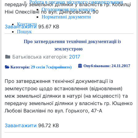
Робота в органах місцевого самоврядування
передачу земельної ділянки у власність гр. Кобилці
Оголошення про конкурс
Ніні Олексіївні по вул. Дніпровська, 90
Нормативні документи
Контакти
Завантажити
95.67 KB
Пошук
Про затвердження технічної документації із
землеустрою
Батьківська категорія:
2017
Опубліковано: 24.11.2017
Категорія:
29 сесія 7ск(прийнято)
Про затвердження технічної документації із
землеустрою щодо встановлення (відновлення)
меж земельної ділянки в натурі (на місцевості) та
передачу земельної ділянки у власність гр. Ющенко
Любові Василівні по вул. Горького, 47-А
Завантажити
96.72 KB