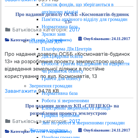
Список фондів, що зберігаються в
архівному відділі
Про надання дозволу ОСББ «Космонавтів-будинок
Пам'ятка архівного відділу для громадян
13»
Нормативна база
Батьківська категорія:
2017
Зразки заяв
Опубліковано: 24.11.2017
Категорія:
29 сесія 7ск(прийнято)
Платформа ДІЯ
Платформа ДІя.Центрів
Про надання дозволу ОСББ «Космонавтів-будинок
Дія.Цифрова освіта
13» на розроблення проекту землеустрою щодо
єРобота: гранти від держави на відкриття
відведення земельної ділянки в постійне
чи розвиток бізнесу
користування по вул. Космонавтів, 13
Гранти для бізнесу
Звернення громадян
Завантажити
94.78 KB
Нормативна база
Робота зі зверненнями
Про надання дозволу КП «СПЕЦЕКО» на
Електронні звернення та петиції
розроблення проекту землеустрою
Графіки прийомів
Батьківська категорія:
2017
Звіт по роботі зі зверненнями громадян
Житлова політика
Опубліковано: 24.11.2017
Категорія:
29 сесія 7ск(прийнято)
Прийом громадян