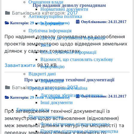
Очищення влади
Про надання дозволу громадянам
Нормативні документи
Батьківська категорія:
2017
Антикорупційна політика
Опубліковано: 24.11.2017
Категорія:
29 сесія 7ск(прийнято)
Інформація
Публічна інформація
Про надання дозволу громадянам на розроблення
Доступ до публічної інформації
проектів землеустрою щодо відведення земельних
Звіти
ділянок у садових товариствах
Облік публічної інформації
Відомості, що становлять службову
Завантажити
98.12 KB
інформацію
Відкриті дані
Про затвердження технічної документації
Інформація
Батьківська категорія:
2017
Оренда комунального майна
Договори зберігання, позички
Опубліковано: 24.11.2017
Категорія:
29 сесія 7ск(прийнято)
Інші документи
Економіка міста
Про затвердження технічної документації із
Підприємництво
землеустрою щодо встановлення (відновлення)
Фонд підтримки підприємництва
меж земельної ділянки в натурі (на місцевості) та
Програма підтримки підприємництва
передачу земельної ділянки у власність гр.