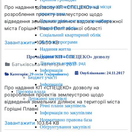
Реєстрація/зняття з реєстрації місця
Про надання дозволу КП «СПЕЦЕКО» на
проживання
розроблення проекту землеустрою щодо
Приватизація житлових приміщень
відведення земельних ділянок вздовж набережної
Квартирний облік
міста Горішні Плавні Полтавської області
Соціальний квартирний облік
Житлові програми
Завантажити
106.50 KB
Надання житла
Нормативна база
Про надання КП «СПЕЦЕКО» дозволу
Діяльність комісій, рад
Батьківська категорія:
2017
Інформація
Опубліковано: 24.11.2017
Категорія:
29 сесія 7ск(прийнято)
Бюджет участі
Інформація
Про надання КП «СПЕЦЕКО» дозволу на
Прозора влада
розроблення проектів землеустрою щодо
Державні закупівлі
відведення земельних ділянок на території міста
Річні плани закупівель
Горішні Плавні
Інформація по закупівлям
Нормативно правова база
Завантажити
103.64 KB
Обґрунтування закупівлі