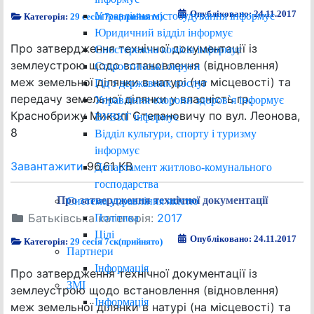
Опубліковано: 24.11.2017
Управління містобудування інформує
Категорія:
29 сесія 7ск(прийнято)
Юридичний відділ інформує
Про затвердження технічної документації із
Спостережна комісія інформує
землеустрою щодо встановлення (відновлення)
Старостинські округи
меж земельної ділянки в натурі (на місцевості) та
Гід з державних послуг
передачу земельної ділянки у власність гр.
Управління охорони здоров`я інформує
Краснобрижу Миколі Степановичу по вул. Леонова,
ВУВКГ інформує
8
Відділ культури, спорту і туризму
інформує
Завантажити
96.61 KB
Департамент житлово-комунального
господарства
Про затвердження технічної документації
Система управління якістю
Батьківська категорія:
2017
Політика
Цілі
Опубліковано: 24.11.2017
Категорія:
29 сесія 7ск(прийнято)
Партнери
Інформація
Про затвердження технічної документації із
ЗМІ
землеустрою щодо встановлення (відновлення)
Інформація
меж земельної ділянки в натурі (на місцевості) та