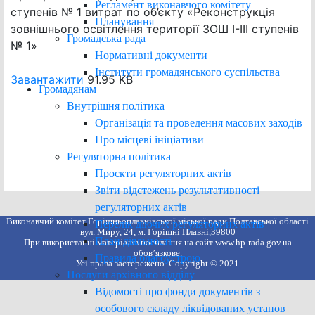
Регламент виконавчого комітету
ступенів № 1 витрат по об’єкту «Реконструкція
Планування
зовнішнього освітлення території ЗОШ І-ІІІ ступенів
Громадська рада
№ 1»
Нормативні документи
Інститути громадянського суспільства
Завантажити
91.95 KB
Громадянам
Внутрішня політика
Організація та проведення масових заходів
Про місцеві ініціативи
Регуляторна політика
Проєкти регуляторних актів
Звіти відстежень результативності
регуляторних актів
Виконавчий комітет Горішньоплавнівської міської ради Полтавської області
Перелік діючих регуляторних актів
вул. Миру, 24, м. Горішні Плавні,39800
План діяльності
При використанні матеріалів посилання на сайт www.hp-rada.gov.ua
обов’язкове.
Правила благоустрою
Усі права застережено. Copyright © 2021
Послуги архівного відділу
Відомості про фонди документів з
особового складу ліквідованих установ