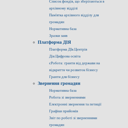
Список фондів, що зберігаються в
архівному відділі
Пам'ятка архівного відділу для
громадян
Нормативна база
Зразки заяв
Платформа ДІЯ
Платформа ДІя.Центрів
Дія.Цифрова освіта
єРобота: гранти від держави на
відкриття чи розвиток бізнесу
Гранти для бізнесу
Звернення громадян
Нормативна база
Робота зі зверненнями
Електронні звернення та петиції
Графіки прийомів
Звіт по роботі зі зверненнями
громадян