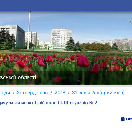
вської області
 ради
Затверджено
2018
31 сесія 7ск(прийнято)
чу загальноосвітній школі І-ІІІ ступенів № 2
Опу