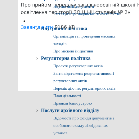
Про прийом-передачу загальноосвітній школі І-
Нормативні документи
освітлення території ЗОШ І-ІІІ ступенів № 2»
Інститути громадянського суспільства
Громадянам
Завантажити
91.86 KB
Внутрішня політика
Організація та проведення масових
заходів
Про місцеві ініціативи
Регуляторна політика
Проєкти регуляторних актів
Звіти відстежень результативності
регуляторних актів
Перелік діючих регуляторних актів
План діяльності
Правила благоустрою
Послуги архівного відділу
Відомості про фонди документів з
особового складу ліквідованих
установ