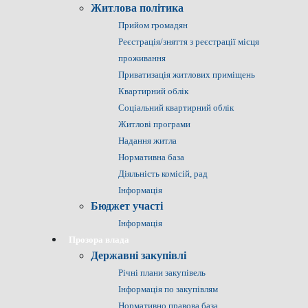
Житлова політика
Прийом громадян
Реєстрація/зняття з реєстрації місця
проживання
Приватизація житлових приміщень
Квартирний облік
Соціальний квартирний облік
Житлові програми
Надання житла
Нормативна база
Діяльність комісій, рад
Інформація
Бюджет участі
Інформація
Прозора влада
Державні закупівлі
Річні плани закупівель
Інформація по закупівлям
Нормативно правова база