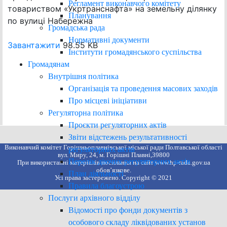
Регламент виконавчого комітету
товариством «Укртранснафта» на земельну ділянку
Планування
по вулиці Набережна
Громадська рада
Нормативні документи
Завантажити
98.55 KB
Інститути громадянського суспільства
Громадянам
Внутрішня політика
Організація та проведення масових заходів
Про місцеві ініціативи
Регуляторна політика
Проєкти регуляторних актів
Звіти відстежень результативності
Виконавчий комітет Горішньоплавнівської міської ради Полтавської області
регуляторних актів
вул. Миру, 24, м. Горішні Плавні,39800
Перелік діючих регуляторних актів
При використанні матеріалів посилання на сайт www.hp-rada.gov.ua
обов’язкове.
План діяльності
Усі права застережено. Copyright © 2021
Правила благоустрою
Послуги архівного відділу
Відомості про фонди документів з
особового складу ліквідованих установ