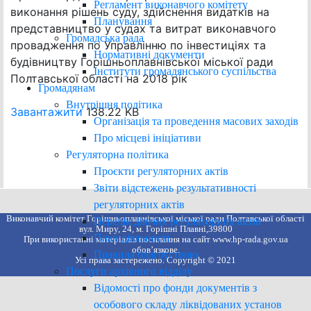
Регламент виконавчого комітету
виконання рішень суду, здійснення видатків на
Планування
представництво у судах та витрат виконавчого
Громадська рада
провадження по Управлінню по інвестиціях та
Нормативні документи
будівництву Горішньоплавнівської міської ради
Інститути громадянського суспільства
Полтавської області на 2018 рік
Громадянам
Внутрішня політика
Завантажити
138.22 KB
Організація та проведення масових заходів
Про місцеві ініціативи
Регуляторна політика
Проєкти регуляторних актів
Звіти відстежень результативності
регуляторних актів
Виконавчий комітет Горішньоплавнівської міської ради Полтавської області
Перелік діючих регуляторних актів
вул. Миру, 24, м. Горішні Плавні,39800
План діяльності
При використанні матеріалів посилання на сайт www.hp-rada.gov.ua
обов’язкове.
Правила благоустрою
Усі права застережено. Copyright © 2021
Послуги архівного відділу
Відомості про фонди документів з
особового складу ліквідованих установ