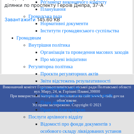
Регламент виконавчого комітету
ділянки по проспекту Героїв Дніпра, 37-А
Планування
Громадська рада
Завантажити
145.60 KB
Нормативні документи
Інститути громадянського суспільства
Громадянам
Внутрішня політика
Організація та проведення масових заходів
Про місцеві ініціативи
Регуляторна політика
Проєкти регуляторних актів
Звіти відстежень результативності
Виконавчий комітет Горішньоплавнівської міської ради Полтавської області
регуляторних актів
вул. Миру, 24, м. Горішні Плавні,39800
Перелік діючих регуляторних актів
При використанні матеріалів посилання на сайт www.hp-rada.gov.ua
обов’язкове.
План діяльності
Усі права застережено. Copyright © 2021
Правила благоустрою
Послуги архівного відділу
Відомості про фонди документів з
особового складу ліквідованих установ