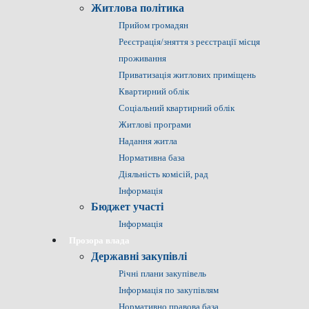
Житлова політика
Прийом громадян
Реєстрація/зняття з реєстрації місця
проживання
Приватизація житлових приміщень
Квартирний облік
Соціальний квартирний облік
Житлові програми
Надання житла
Нормативна база
Діяльність комісій, рад
Інформація
Бюджет участі
Інформація
Прозора влада
Державні закупівлі
Річні плани закупівель
Інформація по закупівлям
Нормативно правова база