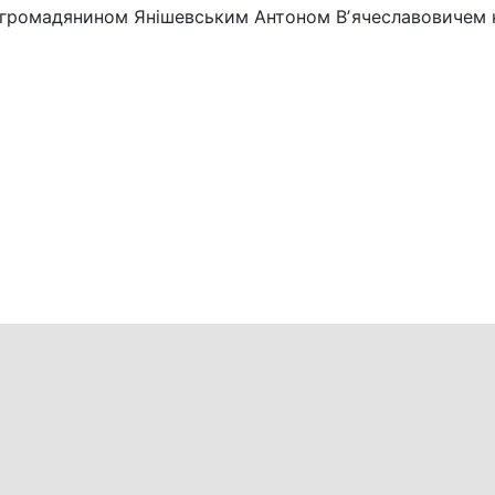
з громадянином Янішевським Антоном Вʼячеславовичем 