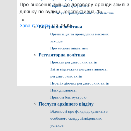
Про внесення змін до договору оренди землі 
Нормативні документи
ділянку по вулиці Перспективна, 15
Інститути громадянського суспільства
Громадянам
Завантажити
112.79 KB
Внутрішня політика
Організація та проведення масових
заходів
Про місцеві ініціативи
Регуляторна політика
Проєкти регуляторних актів
Звіти відстежень результативності
регуляторних актів
Перелік діючих регуляторних актів
План діяльності
Правила благоустрою
Послуги архівного відділу
Відомості про фонди документів з
особового складу ліквідованих
установ