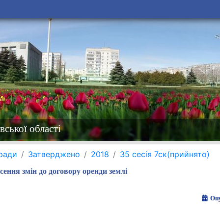
вської області
 ради
Затверджено
2018
35 сесія 7ск(прийнято)
сення змін до договору оренди землі
Опу