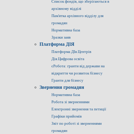
Список фондів, що зберігаються в
архівному відділі
Пам'ятка архівного відділу для
громадян
Нормативна база
Зразки заяв
Платформа ДІЯ
Платформа ДІя.Центрів
Дія.Цифрова освіта
єРобота: гранти від держави на
відкриття чи розвиток бізнесу
Гранти для бізнесу
Звернення громадян
Нормативна база
Робота зі зверненнями
Електронні звернення та петиції
Графіки прийомів
Звіт по роботі зі зверненнями
громадян