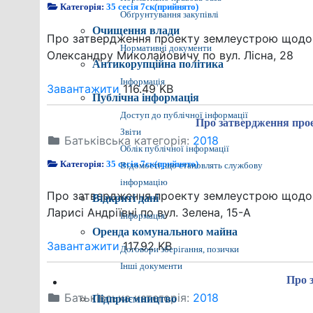
Категорія:
35 сесія 7ск(прийнято)
Обґрунтування закупівлі
Очищення влади
Про затвердження проекту землеустрою щодо ві
Нормативні документи
Олександру Миколайовичу по вул. Лісна, 28
Антикорупційна політика
Інформація
Завантажити
116.49 KB
Публічна інформація
Доступ до публічної інформації
Про затвердження прое
Звіти
Батьківська категорія:
2018
Облік публічної інформації
Категорія:
35 сесія 7ск(прийнято)
Відомості, що становлять службову
інформацію
Про затвердження проекту землеустрою щодо ві
Відкриті дані
Ларисі Андріївні по вул. Зелена, 15-А
Інформація
Оренда комунального майна
Завантажити
117.92 KB
Договори зберігання, позички
Інші документи
Про 
Економіка міста
Батьківська категорія:
2018
Підприємництво