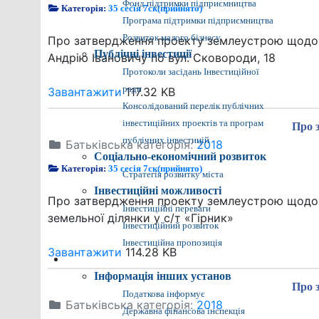
Фонд підтримки підприємництва
Категорія:
35 сесія 7ск(прийнято)
Програма підтримки підприємництва
Розвиток малого бізнесу
Про затвердження проекту землеустрою щодо ві
Публічні інвестиції
Андрію Івановичу по вул. Сковороди, 18
Протоколи засідань Інвестиційної
ради
Завантажити
117.32 KB
Консолідований перелік публічних
інвестиційних проектів та програм
Про 
публічних інвестицій
Батьківська категорія:
2018
Соціально-економічний розвиток
Категорія:
35 сесія 7ск(прийнято)
Стратегія розвитку міста
Інвестиційні можливості
Про затвердження проекту землеустрою щодо ві
Інвестиційні переваги
земельної ділянки у с/т «Гірник»
Інвестиційний розвиток
Інвестиційна пропозиція
Завантажити
114.28 KB
Різне
Інформація інших установ
Про 
Податкова інформує
Батьківська категорія:
2018
Державна фінансова інспекція