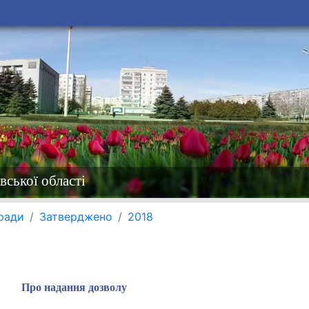
вської області
 ради
Затверджено
2018
Про надання дозволу