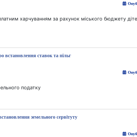
Опуб
латним харчуванням за рахунок міського бюджету діт
о встановлення ставок та пільг
Опуб
мельного податку
встановлення земельного сервітуту
Опуб