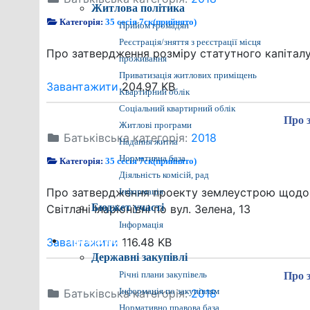
Житлова політика
Категорія:
35 сесія 7ск(прийнято)
Прийом громадян
Реєстрація/зняття з реєстрації місця
Про затвердження розміру статутного капіталу
проживання
Приватизація житлових приміщень
Завантажити
204.97 KB
Квартирний облік
Соціальний квартирний облік
Про 
Житлові програми
Батьківська категорія:
2018
Надання житла
Нормативна база
Категорія:
35 сесія 7ск(прийнято)
Діяльність комісій, рад
Про затвердження проекту землеустрою щодо ві
Інформація
Бюджет участі
Світлані Іларіонівні по вул. Зелена, 13
Інформація
Завантажити
116.48 KB
Прозора влада
Державні закупівлі
Річні плани закупівель
Про 
Батьківська категорія:
Інформація по закупівлям
2018
Нормативно правова база