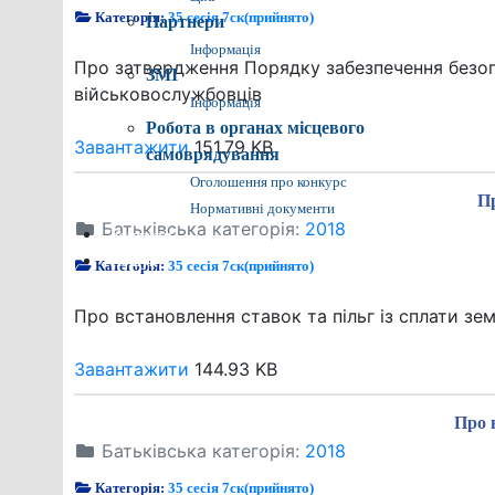
Категорія:
35 сесія 7ск(прийнято)
Партнери
Інформація
Про затвердження Порядку забезпечення безоп
ЗМІ
військовослужбовців
Інформація
Робота в органах місцевого
Завантажити
151.79 KB
самоврядування
Оголошення про конкурс
Пр
Нормативні документи
Батьківська категорія:
2018
Контакти
Пошук
Категорія:
35 сесія 7ск(прийнято)
Про встановлення ставок та пільг із сплати зе
Завантажити
144.93 KB
Про 
Батьківська категорія:
2018
Категорія:
35 сесія 7ск(прийнято)