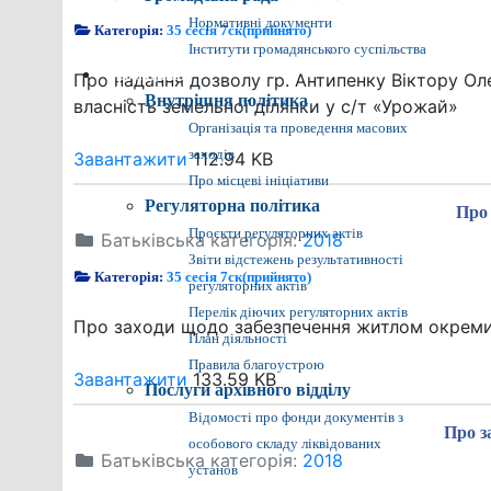
Нормативні документи
Категорія:
35 сесія 7ск(прийнято)
Інститути громадянського суспільства
Громадянам
Про надання дозволу гр. Антипенку Віктору О
Внутрішня політика
власність земельної ділянки у с/т «Урожай»
Організація та проведення масових
заходів
Завантажити
112.94 KB
Про місцеві ініціативи
Регуляторна політика
Про 
Проєкти регуляторних актів
Батьківська категорія:
2018
Звіти відстежень результативності
Категорія:
35 сесія 7ск(прийнято)
регуляторних актів
Перелік діючих регуляторних актів
Про заходи щодо забезпечення житлом окремих 
План діяльності
Правила благоустрою
Завантажити
133.59 KB
Послуги архівного відділу
Відомості про фонди документів з
Про з
особового складу ліквідованих
Батьківська категорія:
2018
установ