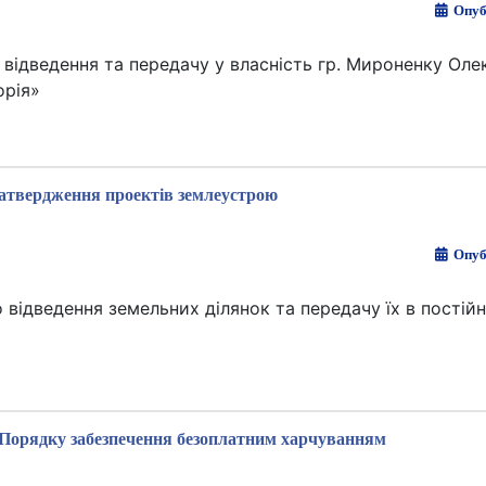
Опуб
ідведення та передачу у власність гр. Мироненку Оле
орія»
атвердження проектів землеустрою
Опуб
відведення земельних ділянок та передачу їх в постій
Порядку забезпечення безоплатним харчуванням