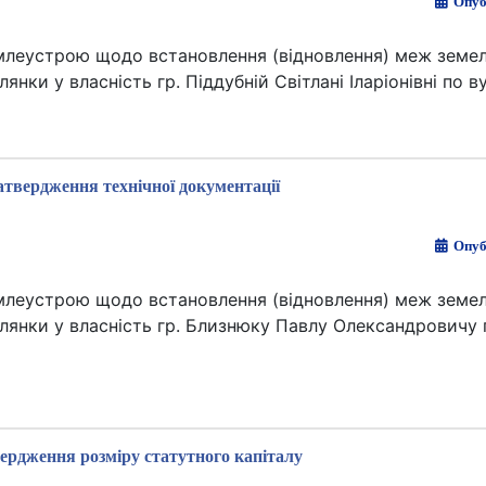
Опуб
емлеустрою щодо встановлення (відновлення) меж земел
янки у власність гр. Піддубній Світлані Іларіонівні по ву
атвердження технічної документації
Опуб
емлеустрою щодо встановлення (відновлення) меж земел
ділянки у власність гр. Близнюку Павлу Олександровичу 
ердження розміру статутного капіталу