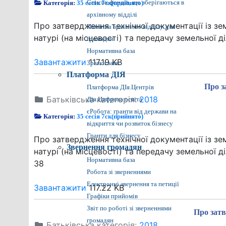
Категорія:
35 сесія 7ск(прийнято)
Список фондів, що зберігаються в
архівному відділі
Про затвердження технічної документації із з
Пам'ятка архівного відділу для
натурі (на місцевості) та передачу земельної діл
громадян
Нормативна база
Завантажити
117.19 KB
Зразки заяв
Платформа ДІЯ
Про з
Платформа ДІя.Центрів
Батьківська категорія:
2018
Дія.Цифрова освіта
єРобота: гранти від держави на
Категорія:
35 сесія 7ск(прийнято)
відкриття чи розвиток бізнесу
Гранти для бізнесу
Про затвердження технічної документації із з
Звернення громадян
натурі (на місцевості) та передачу земельної 
Нормативна база
38
Робота зі зверненнями
Електронні звернення та петиції
Завантажити
117.22 KB
Графіки прийомів
Звіт по роботі зі зверненнями
Про затв
громадян
Батьківська категорія:
2018