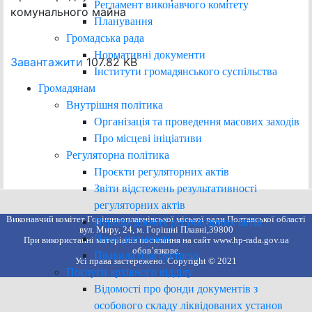
Регламент виконавчого комітету
комунального майна
Планування
Громадська рада
Нормативні документи
Завантажити
107.82 KB
Інститути громадянського суспільства
Громадянам
Внутрішня політика
Організація та проведення масових заходів
Про місцеві ініціативи
Регуляторна політика
Проєкти регуляторних актів
Звіти відстежень результативності
регуляторних актів
Виконавчий комітет Горішньоплавнівської міської ради Полтавської області
Перелік діючих регуляторних актів
вул. Миру, 24, м. Горішні Плавні,39800
План діяльності
При використанні матеріалів посилання на сайт www.hp-rada.gov.ua
обов’язкове.
Правила благоустрою
Усі права застережено. Copyright © 2021
Послуги архівного відділу
Відомості про фонди документів з
особового складу ліквідованих установ